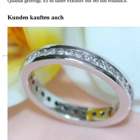
Qualität gefertigt. Es ist daher exklusiv nur bei uns erhältlich.
Kunden kauften auch
Attraktiver Brillanten Memoire Ring in Weißgold 750
5.021,84 €
Seit 1995
Exklusiver Schmuck, Leidenschaft für
das Außergewöhnliche
Hochwertiger Schmuck ist vor allem eine Frage des
Vertrauens. Zugleich sollte er so einzigartig sein wie die Frau,
die ihn trägt. Schmuck „von der Stange“ werden Sie daher bei
uns ebenso wenig finden wie Hotlines mit langen
Warteschleifen.
Hochwertiger Schmuck ist mehr als „nur ein Accessoire“ - das