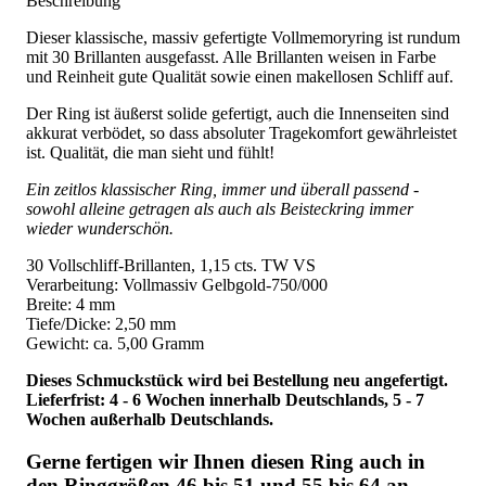
Beschreibung
Dieser klassische, massiv gefertigte Vollmemoryring ist rundum
mit 30 Brillanten ausgefasst. Alle Brillanten weisen in Farbe
und Reinheit gute Qualität sowie einen makellosen Schliff auf.
Der Ring ist äußerst solide gefertigt, auch die Innenseiten sind
akkurat verbödet, so dass absoluter Tragekomfort gewährleistet
ist. Qualität, die man sieht und fühlt!
Ein zeitlos klassischer Ring, immer und überall passend -
sowohl alleine getragen als auch als Beisteckring immer
wieder wunderschön.
30 Vollschliff-Brillanten, 1,15 cts. TW VS
Verarbeitung: Vollmassiv Gelbgold-750/000
Breite: 4 mm
Tiefe/Dicke: 2,50 mm
Gewicht: ca. 5,00 Gramm
Dieses Schmuckstück wird bei Bestellung neu angefertigt.
Lieferfrist: 4 - 6 Wochen innerhalb Deutschlands, 5 - 7
Wochen außerhalb Deutschlands.
Gerne fertigen wir Ihnen diesen Ring auch in
den Ringgrößen 46 bis 51 und 55 bis 64 an.