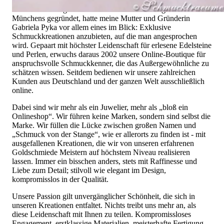
ist nicht nur unsere Überzeugung, sondern auch der Gedanke,
mit dem alles begann. 1995 als kleines Juweliergeschäft nahe
Münchens gegründet, hatte meine Mutter und Gründerin
Gabriela Pyka vor allem eines im Blick: Exklusive
Schmuckkreationen anzubieten, auf die man angesprochen
wird. Gepaart mit höchster Leidenschaft für erlesene Edelsteine
und Perlen, erwuchs daraus 2002 unsere Online-Boutique für
anspruchsvolle Schmuckkenner, die das Außergewöhnliche zu
schätzen wissen. Seitdem bedienen wir unsere zahlreichen
Kunden aus Deutschland und der ganzen Welt ausschließlich
online.
Dabei sind wir mehr als ein Juwelier, mehr als „bloß ein
Onlineshop“. Wir führen keine Marken, sondern sind selbst die
Marke. Wir füllen die Lücke zwischen großen Namen und
„Schmuck von der Stange“, wie er allerorts zu finden ist - mit
ausgefallenen Kreationen, die wir von unseren erfahrenen
Goldschmiede Meistern auf höchstem Niveau realisieren
lassen. Immer ein bisschen anders, stets mit Raffinesse und
Liebe zum Detail; stilvoll wie elegant im Design,
kompromisslos in der Qualität.
Unsere Passion gilt unvergänglicher Schönheit, die sich in
unseren Kreationen entfaltet. Nichts treibt uns mehr an, als
diese Leidenschaft mit Ihnen zu teilen. Kompromissloses
Engagement, erstklassige Materialien, meisterhafte Fertigung,