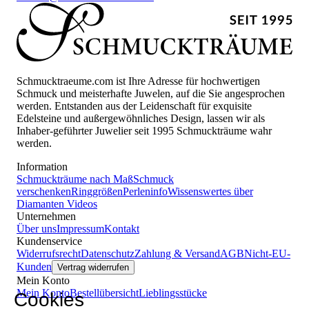
Schmucktraeume.com ist Ihre Adresse für hochwertigen
Schmuck und meisterhafte Juwelen, auf die Sie angesprochen
werden. Entstanden aus der Leidenschaft für exquisite
Edelsteine und außergewöhnliches Design, lassen wir als
Inhaber-geführter Juwelier seit 1995 Schmuckträume wahr
werden.
Information
Schmuckträume nach Maß
Schmuck
verschenken
Ringgrößen
Perleninfo
Wissenswertes über
Diamanten
Videos
Unternehmen
Über uns
Impressum
Kontakt
Kundenservice
Widerrufsrecht
Datenschutz
Zahlung & Versand
AGB
Nicht-EU-
Kunden
Vertrag widerrufen
Mein Konto
Mein Konto
Bestellübersicht
Lieblingsstücke
Cookies