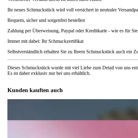
Ihr neues Schmuckstück wird voll versichert in neutraler Versandpa
Bequem, sicher und sorgenfrei bestellen
Zahlung per Überweisung, Paypal oder Kreditkarte - wie es für S
Immer mit dabei: Ihr Schmuckzertifikat
Selbstverständlich erhalten Sie zu Ihrem Schmuckstück auch ein Zert
Dieses Schmuckstück wurde mit viel Liebe zum Detail von uns entw
Es ist daher exklusiv nur bei uns erhältlich.
Kunden kauften auch
Klassischer Diamant Memory Ring in Gelbgold 750
10.910,93 €
Zeitloser Diamanten Memory Ring in Bicolor-Fertigung