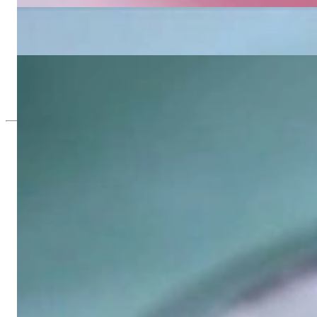
4.154,62 €
Schwerer Diamanten Memory Ring in Weiß- & Gelbgold 750
4.154,62 €
Schwerer Diamanten Memory Ring
4.154,62 €
Seit 1995
Exklusiver Schmuck, Leidenschaft für d
Hochwertiger Schmuck ist vor allem eine Frage des Vertrauens. Zugl
wie Hotlines mit langen Warteschleifen.
Hochwertiger Schmuck ist mehr als „nur ein Accessoire“ - das ist
gegründet, hatte meine Mutter und Gründerin Gabriela Pyka vor al
erlesene Edelsteine und Perlen, erwuchs daraus 2002 unsere Onli
Kunden aus Deutschland und der ganzen Welt ausschließlich onlin
Dabei sind wir mehr als ein Juwelier, mehr als „bloß ein Onlines
Stange“, wie er allerorts zu finden ist - mit ausgefallenen Kreatio