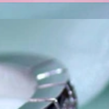
k „von der Stange“ werden Sie daher bei uns ebenso wenig finden
es begann. 1995 als kleines Juweliergeschäft nahe Münchens
man angesprochen wird. Gepaart mit höchster Leidenschaft für
he zu schätzen wissen. Seitdem bedienen wir unsere zahlreichen
llen die Lücke zwischen großen Namen und „Schmuck von der
Niveau realisieren lassen. Immer ein bisschen anders, stets mit