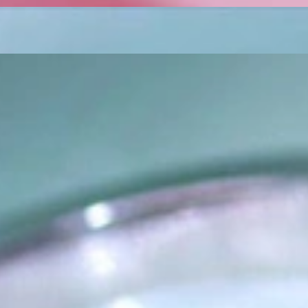
as Außergewöhnliche
eich sollte er so einzigartig sein wie die Frau, die ihn trägt. Schmuc
 nicht nur unsere Überzeugung, sondern auch der Gedanke, mit dem all
lem eines im Blick: Exklusive Schmuckkreationen anzubieten, auf die 
ne-Boutique für anspruchsvolle Schmuckkenner, die das Außergewöhnlic
e.
hop“. Wir führen keine Marken, sondern sind selbst die Marke. Wir fü
nen, die wir von unseren erfahrenen Goldschmiede Meistern auf höchstem 