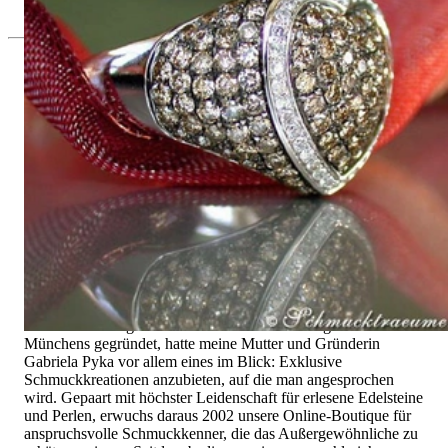
5.400,00 €
Seit 1995
Exklusiver Schmuck, Leidenschaft für
das Außergewöhnliche
Hochwertiger Schmuck ist vor allem eine Frage des
Vertrauens. Zugleich sollte er so einzigartig sein wie die Frau,
die ihn trägt. Schmuck „von der Stange“ werden Sie daher bei
uns ebenso wenig finden wie Hotlines mit langen
Warteschleifen.
Hochwertiger Schmuck ist mehr als „nur ein Accessoire“ - das
ist nicht nur unsere Überzeugung, sondern auch der Gedanke,
mit dem alles begann. 1995 als kleines Juweliergeschäft nahe
Münchens gegründet, hatte meine Mutter und Gründerin
Gabriela Pyka vor allem eines im Blick: Exklusive
Schmuckkreationen anzubieten, auf die man angesprochen
wird. Gepaart mit höchster Leidenschaft für erlesene Edelsteine
und Perlen, erwuchs daraus 2002 unsere Online-Boutique für
anspruchsvolle Schmuckkenner, die das Außergewöhnliche zu