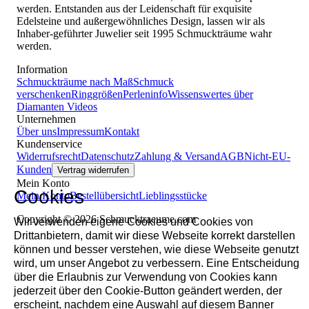
werden. Entstanden aus der Leidenschaft für exquisite
Edelsteine und außergewöhnliches Design, lassen wir als
Inhaber-geführter Juwelier seit 1995 Schmuckträume wahr
werden.
Information
Schmuckträume nach Maß
Schmuck
verschenken
Ringgrößen
Perleninfo
Wissenswertes über
Diamanten
Videos
Unternehmen
Über uns
Impressum
Kontakt
Kundenservice
Widerrufsrecht
Datenschutz
Zahlung & Versand
AGB
Nicht-EU-
Kunden
Vertrag widerrufen
Mein Konto
Cookies
Mein Konto
Bestellübersicht
Lieblingsstücke
Copyright © 2026 Schmucktraeume.com
Wir verwenden eigene Cookies und Cookies von
Drittanbietern, damit wir diese Webseite korrekt darstellen
können und besser verstehen, wie diese Webseite genutzt
wird, um unser Angebot zu verbessern. Eine Entscheidung
über die Erlaubnis zur Verwendung von Cookies kann
jederzeit über den Cookie-Button geändert werden, der
erscheint, nachdem eine Auswahl auf diesem Banner