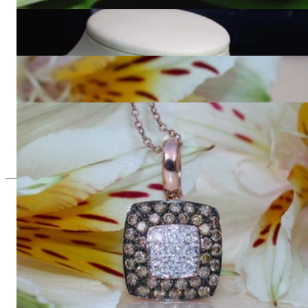
4.537,82 €
Schlichter Carré Anhänger mit schwarze Diamanten
2.349,58 €
Zeitloser Carré Ring mit naturbraunen & weißen Brillanten
3.085,72 €
Zeitloser Carré Anhänger mit naturbraunen & weißen
Brillanten
2.712,61 €
Seit 1995
Exklusiver Schmuck, Leidenschaft für
das Außergewöhnliche
Hochwertiger Schmuck ist vor allem eine Frage des
Vertrauens. Zugleich sollte er so einzigartig sein wie die Frau,
die ihn trägt. Schmuck „von der Stange“ werden Sie daher bei