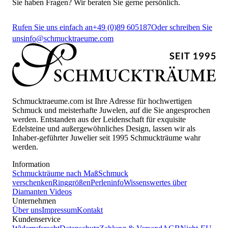
Sie haben Fragen? Wir beraten Sie gerne persönlich.
Rufen Sie uns einfach an
+49 (0)89 605187
Oder schreiben Sie
uns
info@schmucktraeume.com
Schmucktraeume.com ist Ihre Adresse für hochwertigen
Schmuck und meisterhafte Juwelen, auf die Sie angesprochen
werden. Entstanden aus der Leidenschaft für exquisite
Edelsteine und außergewöhnliches Design, lassen wir als
Inhaber-geführter Juwelier seit 1995 Schmuckträume wahr
werden.
Information
Schmuckträume nach Maß
Schmuck
verschenken
Ringgrößen
Perleninfo
Wissenswertes über
Diamanten
Videos
Unternehmen
Über uns
Impressum
Kontakt
Kundenservice