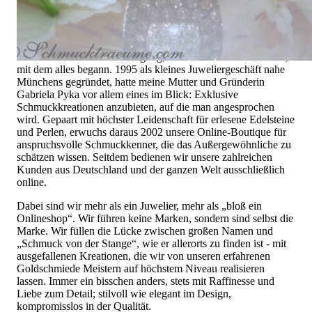
uns ebenso wenig finden wie Hotlines mit langen
Warteschleifen.
Hochwertiger Schmuck ist mehr als „nur ein Accessoire“ - das
ist nicht nur unsere Überzeugung, sondern auch der Gedanke,
mit dem alles begann. 1995 als kleines Juweliergeschäft nahe
Münchens gegründet, hatte meine Mutter und Gründerin
Gabriela Pyka vor allem eines im Blick: Exklusive
Schmuckkreationen anzubieten, auf die man angesprochen
wird. Gepaart mit höchster Leidenschaft für erlesene Edelsteine
und Perlen, erwuchs daraus 2002 unsere Online-Boutique für
anspruchsvolle Schmuckkenner, die das Außergewöhnliche zu
schätzen wissen. Seitdem bedienen wir unsere zahlreichen
Kunden aus Deutschland und der ganzen Welt ausschließlich
online.
Dabei sind wir mehr als ein Juwelier, mehr als „bloß ein
Onlineshop“. Wir führen keine Marken, sondern sind selbst die
Marke. Wir füllen die Lücke zwischen großen Namen und
„Schmuck von der Stange“, wie er allerorts zu finden ist - mit
ausgefallenen Kreationen, die wir von unseren erfahrenen
Goldschmiede Meistern auf höchstem Niveau realisieren
lassen. Immer ein bisschen anders, stets mit Raffinesse und
Liebe zum Detail; stilvoll wie elegant im Design,
kompromisslos in der Qualität.