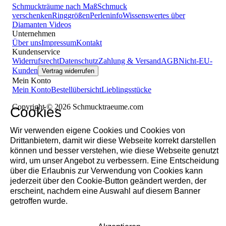
Schmuckträume nach Maß
Schmuck
verschenken
Ringgrößen
Perleninfo
Wissenswertes über
Diamanten
Videos
Unternehmen
Über uns
Impressum
Kontakt
Kundenservice
Widerrufsrecht
Datenschutz
Zahlung & Versand
AGB
Nicht-EU-
Kunden
Vertrag widerrufen
Mein Konto
Mein Konto
Bestellübersicht
Lieblingsstücke
Copyright © 2026 Schmucktraeume.com
Cookies
Wir verwenden eigene Cookies und Cookies von
Drittanbietern, damit wir diese Webseite korrekt darstellen
können und besser verstehen, wie diese Webseite genutzt
wird, um unser Angebot zu verbessern. Eine Entscheidung
über die Erlaubnis zur Verwendung von Cookies kann
jederzeit über den Cookie-Button geändert werden, der
erscheint, nachdem eine Auswahl auf diesem Banner
getroffen wurde.