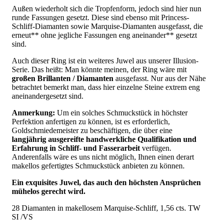
Außen wiederholt sich die Tropfenform, jedoch sind hier nun
runde Fassungen gesetzt. Diese sind ebenso mit Princess-
Schliff-Diamanten sowie Marquise-Diamanten ausgefasst, die
erneut** ohne jegliche Fassungen eng aneinander** gesetzt
sind.
Auch dieser Ring ist ein weiteres Juwel aus unserer Illusion-
Serie. Das heißt: Man könnte meinen, der Ring wäre mit
großen Brillanten / Diamanten
ausgefasst. Nur aus der Nähe
betrachtet bemerkt man, dass hier einzelne Steine extrem eng
aneinandergesetzt sind.
Anmerkung:
Um ein solches Schmuckstück in höchster
Perfektion anfertigen zu können, ist es erforderlich,
Goldschmiedemeister zu beschäftigen, die über eine
langjährig ausgereifte handwerkliche Qualifikation und
Erfahrung in Schliff- und Fasserarbeit
verfügen.
Anderenfalls wäre es uns nicht möglich, Ihnen einen derart
makellos gefertigtes Schmuckstück anbieten zu können.
Ein exquisites Juwel, das auch den höchsten Ansprüchen
mühelos gerecht wird.
28 Diamanten in makellosem Marquise-Schliff, 1,56 cts. TW
SI /VS