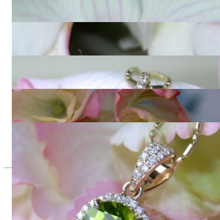
Wandelbare Blautopas Ohrringe / Creolen mit Diamanten
2.712,61 €
Wandelbare Peridot Ohrstecker mit Diamanten
2.218,49 €
Schlichter Peridot Anhänger mit Diamanten
1.159,66 €
Bezaubernde Peridot Ohrringe mit Diamanten
2.218,49 €
Leuchtender Peridot Anhänger mit Diamanten
1.300,84 €
Seit 1995
Exklusiver Schmuck, Leidenschaft für
das Außergewöhnliche