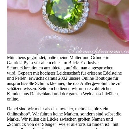
Hochwertiger Schmuck ist vor allem eine Frage des
Vertrauens. Zugleich sollte er so einzigartig sein wie die Frau,
die ihn trägt. Schmuck „von der Stange“ werden Sie daher bei
uns ebenso wenig finden wie Hotlines mit langen
Warteschleifen.
Hochwertiger Schmuck ist mehr als „nur ein Accessoire“ - das
ist nicht nur unsere Überzeugung, sondern auch der Gedanke,
mit dem alles begann. 1995 als kleines Juweliergeschäft nahe
Münchens gegründet, hatte meine Mutter und Gründerin
Gabriela Pyka vor allem eines im Blick: Exklusive
Schmuckkreationen anzubieten, auf die man angesprochen
wird. Gepaart mit höchster Leidenschaft für erlesene Edelsteine
und Perlen, erwuchs daraus 2002 unsere Online-Boutique für
anspruchsvolle Schmuckkenner, die das Außergewöhnliche zu
schätzen wissen. Seitdem bedienen wir unsere zahlreichen
Kunden aus Deutschland und der ganzen Welt ausschließlich
online.
Dabei sind wir mehr als ein Juwelier, mehr als „bloß ein
Onlineshop“. Wir führen keine Marken, sondern sind selbst die
Marke. Wir füllen die Lücke zwischen großen Namen und
„Schmuck von der Stange“, wie er allerorts zu finden ist - mit