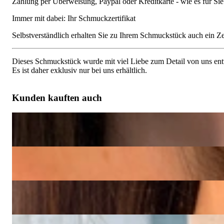
Zahlung per Überweisung, Paypal oder Kreditkarte - wie es für S
Immer mit dabei: Ihr Schmuckzertifikat
Selbstverständlich erhalten Sie zu Ihrem Schmuckstück auch ein Zert
Dieses Schmuckstück wurde mit viel Liebe zum Detail von uns entw
Es ist daher exklusiv nur bei uns erhältlich.
Kunden kauften auch
Rubellit Mandarin Granat Halskette "Tutti Colori"
5.445,38 €
Rubellit Mondstein Ohrringe "Tutti Colori"
4.255,46 €
Indigolith Mondstein Halskette "Tutti Colori"
4.450,00 €