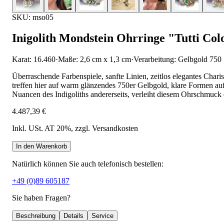
SKU: mso05
Inigolith Mondstein Ohrringe "Tutti Col
Karat: 16.460
·
Maße: 2,6 cm x 1,3 cm
·
Verarbeitung: Gelbgold 750
Überraschende Farbenspiele, sanfte Linien, zeitlos elegantes Chari
treffen hier auf warm glänzendes 750er Gelbgold, klare Formen a
Nuancen des Indigoliths andererseits, verleiht diesem Ohrschmuck 
4.487,39 €
Inkl. USt. AT 20%
, zzgl. Versandkosten
In den Warenkorb
Natürlich können Sie auch telefonisch bestellen:
+49 (0)89 605187
Sie haben Fragen?
Beschreibung
Details
Service