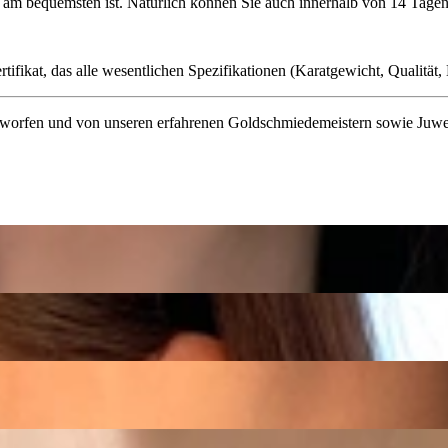
ie am bequemsten ist. Natürlich können Sie auch innerhalb von 14 Ta
ifikat, das alle wesentlichen Spezifikationen (Karatgewicht, Qualität, L
orfen und von unseren erfahrenen Goldschmiedemeistern sowie Juwelenf