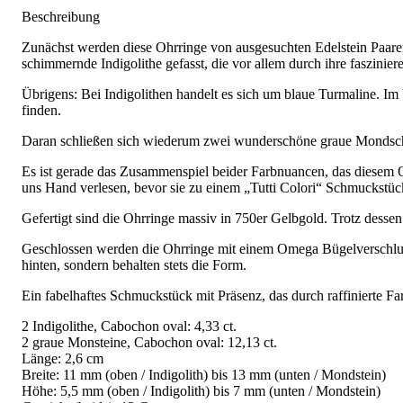
Beschreibung
Zunächst werden diese Ohrringe von ausgesuchten Edelstein Paaren
schimmernde Indigolithe gefasst, die vor allem durch ihre faszini
Übrigens: Bei Indigolithen handelt es sich um blaue Turmaline. I
finden.
Daran schließen sich wiederum zwei wunderschöne graue Mondsche
Es ist gerade das Zusammenspiel beider Farbnuancen, das diesem 
uns Hand verlesen, bevor sie zu einem „Tutti Colori“ Schmuckstück
Gefertigt sind die Ohrringe massiv in 750er Gelbgold. Trotz desse
Geschlossen werden die Ohrringe mit einem Omega Bügelverschluss,
hinten, sondern behalten stets die Form.
Ein fabelhaftes Schmuckstück mit Präsenz, das durch raffinierte Far
2 Indigolithe, Cabochon oval: 4,33 ct.
2 graue Monsteine, Cabochon oval: 12,13 ct.
Länge: 2,6 cm
Breite: 11 mm (oben / Indigolith) bis 13 mm (unten / Mondstein)
Höhe: 5,5 mm (oben / Indigolith) bis 7 mm (unten / Mondstein)