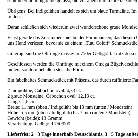
schimmernde Indigolithe gefasst, die vor allem durch ihre faszini
Übrigens: Bei Indigolithen handelt es sich um blaue Turmaline. I
finden.
Daran schließen sich wiederum zwei wunderschöne graue Mondsche
Es ist gerade das Zusammenspiel beider Farbnuancen, das diesem 
uns Hand verlesen, bevor sie zu einem „Tutti Colori“ Schmuckstück
Gefertigt sind die Ohrringe massiv in 750er Gelbgold. Trotz desse
Geschlossen werden die Ohrringe mit einem Omega Bügelverschluss,
hinten, sondern behalten stets die Form.
Ein fabelhaftes Schmuckstück mit Präsenz, das durch raffinierte Far
2 Indigolithe, Cabochon oval: 4,33 ct.
2 graue Monsteine, Cabochon oval: 12,13 ct.
Länge: 2,6 cm
Breite: 11 mm (oben / Indigolith) bis 13 mm (unten / Mondstein)
Höhe: 5,5 mm (oben / Indigolith) bis 7 mm (unten / Mondstein)
Gewicht (beide): 13 Gramm
Verarbeitung: Gelbgold 750/000
Lieferfrist: 2 - 3 Tage innerhalb Deutschlands, 3 - 5 Tage auß