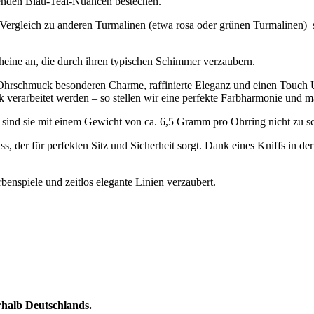
erenden Blau-Teal-Nuancen bestechen.
m Vergleich zu anderen Turmalinen (etwa rosa oder grünen Turmalinen)
ine an, die durch ihren typischen Schimmer verzaubern.
Ohrschmuck besonderen Charme, raffinierte Eleganz und einen Touch U
 verarbeitet werden – so stellen wir eine perfekte Farbharmonie und ma
n sind sie mit einem Gewicht von ca. 6,5 Gramm pro Ohrring nicht zu s
 der für perfekten Sitz und Sicherheit sorgt. Dank eines Kniffs in de
benspiele und zeitlos elegante Linien verzaubert.
erhalb Deutschlands.