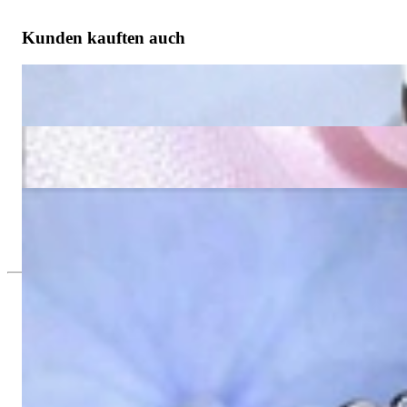
Kunden kauften auch
Stattliche Brillanten Ohrgehänge in Weißgold 585
4.907,56 €
Stattliche Brillanten Ohrgehänge in Gelbgold 585
4.899,16 €
Überaus elegantes Diamanten Armband in Weißgold 585
10.966,39 €
Seit 1995
Exklusiver Schmuck, Leidenschaft für d
Hochwertiger Schmuck ist vor allem eine Frage des Vertrauens. Zugl
wie Hotlines mit langen Warteschleifen.