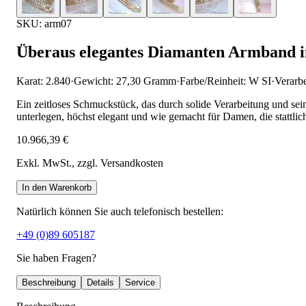
SKU: arm07
Überaus elegantes Diamanten Armband i
Karat: 2.840
·
Gewicht: 27,30 Gramm
·
Farbe/Reinheit: W SI
·
Verarb
Ein zeitloses Schmuckstück, das durch solide Verarbeitung und se
unterlegen, höchst elegant und wie gemacht für Damen, die stattli
10.966,39 €
Exkl. MwSt.
, zzgl. Versandkosten
In den Warenkorb
Natürlich können Sie auch telefonisch bestellen:
+49 (0)89 605187
Sie haben Fragen?
Beschreibung
Details
Service