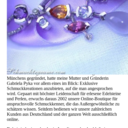
Seit 1995
Exklusiver Schmuck, Leidenschaft für
das Außergewöhnliche
Hochwertiger Schmuck ist vor allem eine Frage des
Vertrauens. Zugleich sollte er so einzigartig sein wie die Frau,
die ihn trägt. Schmuck „von der Stange“ werden Sie daher bei
uns ebenso wenig finden wie Hotlines mit langen
Warteschleifen.
Hochwertiger Schmuck ist mehr als „nur ein Accessoire“ - das
ist nicht nur unsere Überzeugung, sondern auch der Gedanke,
mit dem alles begann. 1995 als kleines Juweliergeschäft nahe
Münchens gegründet, hatte meine Mutter und Gründerin
Gabriela Pyka vor allem eines im Blick: Exklusive
Schmuckkreationen anzubieten, auf die man angesprochen
wird. Gepaart mit höchster Leidenschaft für erlesene Edelsteine
und Perlen, erwuchs daraus 2002 unsere Online-Boutique für
anspruchsvolle Schmuckkenner, die das Außergewöhnliche zu
schätzen wissen. Seitdem bedienen wir unsere zahlreichen
Kunden aus Deutschland und der ganzen Welt ausschließlich
online.