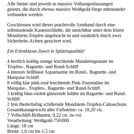
Alle Steine sind jeweils in massive Vollzargenfassungen
gesetzt, die durch ebenso massive Weißgold-Stege miteinander
verbunden werden.
Geschlossen wird dieses prachtvolle Armband durch eine
selbstrastende Kastenschließe, die unsichtbar unter dem letzen
Mondstein-Tropfen angebracht ist und zusätzlich durch zwei
Sicherheits-Achten gesichert wird.
Ein Extraklasse-Juwel in Spitzenqualität!
4 herrlich kräftig orange leuchtende Mandaringranate im
Tropfen-, Baguette- und Rund-Schliff
4 intensiv hellblaue Aquamarine im Rund-, Baguette- und
Marquise-Schliff
8 völlig klar pink-rosé leuchtende Pink-Tourmaline im
Marquise-, Tropfen-, Baguette- und Rund-Schliff
3 kräftig blau-violett glänzende Iolithe im Baguette- und Rund-
Schliff
2 fein fliederfarbig schillernde Mondstein-Tropfen-Cabouchons
Gesamtkaratgewicht aller Farbsteine: ca. 18,20 cts.
7 Vollschliff-Brillanten, 0,22 cts. tw-vsi
Verarbeitung: Weißgold-750/000
Länge: 18 cm
Breite: 1,0 cm bis 1,5 cm