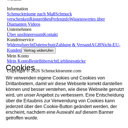
Information
Schmuckträume nach Maß
Schmuck
verschenken
Ringgrößen
Perleninfo
Wissenswertes über
Diamanten
Videos
Unternehmen
Über uns
Impressum
Kontakt
Kundenservice
Widerrufsrecht
Datenschutz
Zahlung & Versand
AGB
Nicht-EU-
Kunden
Vertrag widerrufen
Mein Konto
Mein Konto
Bestellübersicht
Lieblingsstücke
Cookies
Copyright © 2026 Schmucktraeume.com
Wir verwenden eigene Cookies und Cookies von
Drittanbietern, damit wir diese Webseite korrekt darstellen
können und besser verstehen, wie diese Webseite genutzt
wird, um unser Angebot zu verbessern. Eine Entscheidung
über die Erlaubnis zur Verwendung von Cookies kann
jederzeit über den Cookie-Button geändert werden, der
erscheint, nachdem eine Auswahl auf diesem Banner
getroffen wurde.