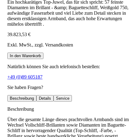
Ein hochkarätiges Top-Juwel, das für sich spricht: 57 feinste
Diamanten im Brillant - &amp; Baguetteschliff, Weißgold 750,
aufwändige Fasserarbeit und viel Liebe zum Detail stecken in
diesem erstklassigen Armband, das auch hohe Erwartungen
mühelos übertrifft .
39.823,53 €
Exkl. MwSt.
, zzgl. Versandkosten
In den Warenkorb
Natürlich können Sie auch telefonisch bestellen:
+49 (0)89 605187
Sie haben Fragen?
Beschreibung
Details
Service
Beschreibung
Über die gesamte Länge dieses prachtvollen Armbands sind im
Wechsel Vollschliff-Brillanten sowie Diamanten im Baguette-
Schliff in hervorragender Qualität (Top-Schliff, -Farbe, -
Brillanz sowie beste handwerkliche Verarbeitung) gesetzt.