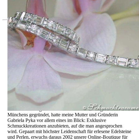
19.815,13 €
Seit 1995
Exklusiver Schmuck, Leidenschaft für
das Außergewöhnliche
Hochwertiger Schmuck ist vor allem eine Frage des
Vertrauens. Zugleich sollte er so einzigartig sein wie die Frau,
die ihn trägt. Schmuck „von der Stange“ werden Sie daher bei
uns ebenso wenig finden wie Hotlines mit langen
Warteschleifen.
Hochwertiger Schmuck ist mehr als „nur ein Accessoire“ - das
ist nicht nur unsere Überzeugung, sondern auch der Gedanke,
mit dem alles begann. 1995 als kleines Juweliergeschäft nahe
Münchens gegründet, hatte meine Mutter und Gründerin
Gabriela Pyka vor allem eines im Blick: Exklusive
Schmuckkreationen anzubieten, auf die man angesprochen
wird. Gepaart mit höchster Leidenschaft für erlesene Edelsteine
und Perlen, erwuchs daraus 2002 unsere Online-Boutique für