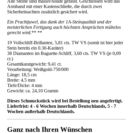
Alle Steine sind massiv/solide gefasst. Geschlossen wird das
Armband mit einer Kastenschließe, die durch zwei
Sicherheitsachten zusätzlich gesichert wird.
Ein Prachtjuwel, das dank der 1A-Steinqualität und der
meisterlichen Fertigung auch höchsten Ansprüchen mühelos
gerecht wird.
** **
19 Vollschliff-Brillanten, 5,81 cts. TW VS (somit ist hier jeder
Stein bereits ein 0.30-Karäter)
38 Diamanten im Baguette-Schliff, 3,60 cts. TW VS (je 0,09
ct.)
Gesamtkaratgewicht: 9,41 ct.
Verarbeitung: Weißgold-750/000
Länge: 18,5 cm
Breite: 4,5 mm
Tiefe/Dicke: 4 mm
Gewicht: ca. 24,10 Gramm
Dieses Schmuckstück wird bei Bestellung neu angefertigt.
Lieferfrist: 4 - 6 Wochen innerhalb Deutschlands, 5 - 7
Wochen außerhalb Deutschlands.
Ganz nach Ihren Wünschen