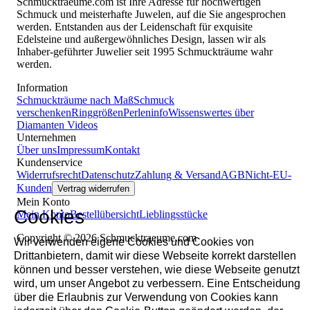
Schmucktraeume.com ist Ihre Adresse für hochwertigen
Schmuck und meisterhafte Juwelen, auf die Sie angesprochen
werden. Entstanden aus der Leidenschaft für exquisite
Edelsteine und außergewöhnliches Design, lassen wir als
Inhaber-geführter Juwelier seit 1995 Schmuckträume wahr
werden.
Information
Schmuckträume nach Maß
Schmuck
verschenken
Ringgrößen
Perleninfo
Wissenswertes über
Diamanten
Videos
Unternehmen
Über uns
Impressum
Kontakt
Kundenservice
Widerrufsrecht
Datenschutz
Zahlung & Versand
AGB
Nicht-EU-
Kunden
Vertrag widerrufen
Mein Konto
Cookies
Mein Konto
Bestellübersicht
Lieblingsstücke
Copyright © 2026 Schmucktraeume.com
Wir verwenden eigene Cookies und Cookies von
Drittanbietern, damit wir diese Webseite korrekt darstellen
können und besser verstehen, wie diese Webseite genutzt
wird, um unser Angebot zu verbessern. Eine Entscheidung
über die Erlaubnis zur Verwendung von Cookies kann