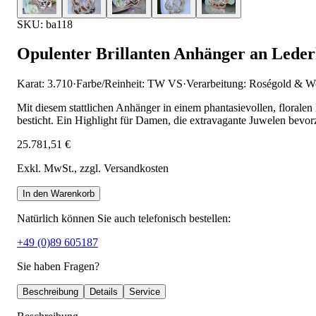
SKU: ba118
Opulenter Brillanten Anhänger an Leder
Karat: 3.710
·
Farbe/Reinheit: TW VS
·
Verarbeitung: Roségold & W
Mit diesem stattlichen Anhänger in einem phantasievollen, floralen
besticht. Ein Highlight für Damen, die extravagante Juwelen bevor
25.781,51 €
Exkl. MwSt.
, zzgl. Versandkosten
In den Warenkorb
Natürlich können Sie auch telefonisch bestellen:
+49 (0)89 605187
Sie haben Fragen?
Beschreibung
Details
Service