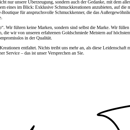
 nicht nur unsere Überzeugung, sondern auch der Gedanke, mit dem all
lem eines im Blick: Exklusive Schmuckkreationen anzubieten, auf die 
ne-Boutique für anspruchsvolle Schmuckkenner, die das Außergewöhnlic
e.
hop“. Wir führen keine Marken, sondern sind selbst die Marke. Wir fü
nen, die wir von unseren erfahrenen Goldschmiede Meistern auf höchstem 
ompromisslos in der Qualität.
Kreationen entfaltet. Nichts treibt uns mehr an, als diese Leidenschaft
her Service – das ist unser Versprechen an Sie.