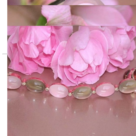
7.369,75 €
Prächtige Rosenquarz Rauchquarz Ohrgehänge
7.823,53 €
Prächtiges Rosenquarz Rauchquarz Brillanten Armband
16.882,35 €
Seit 1995
Exklusiver Schmuck, Leidenschaft für
das Außergewöhnliche
Hochwertiger Schmuck ist vor allem eine Frage des
Vertrauens. Zugleich sollte er so einzigartig sein wie die Frau,
die ihn trägt. Schmuck „von der Stange“ werden Sie daher bei
uns ebenso wenig finden wie Hotlines mit langen
Warteschleifen.
Hochwertiger Schmuck ist mehr als „nur ein Accessoire“ - das
ist nicht nur unsere Überzeugung, sondern auch der Gedanke,