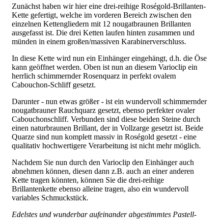
Zunächst haben wir hier eine drei-reihige Roségold-Brillanten-
Kette gefertigt, welche im vorderen Bereich zwischen den
einzelnen Kettengliedern mit 12 nougatbraunen Brillanten
ausgefasst ist. Die drei Ketten laufen hinten zusammen und
münden in einem großen/massiven Karabinerverschluss.
In diese Kette wird nun ein Einhänger eingehängt, d.h. die Öse
kann geöffnet werden. Oben ist nun an diesem Varioclip ein
herrlich schimmernder Rosenquarz in perfekt ovalem
Cabouchon-Schliff gesetzt.
Darunter - nun etwas größer - ist ein wundervoll schimmernder
nougatbrauner Rauchquarz gesetzt, ebenso perfekter ovaler
Cabouchonschliff. Verbunden sind diese beiden Steine durch
einen naturbraunen Brillant, der in Vollzarge gesetzt ist. Beide
Quarze sind nun komplett massiv in Roségold gesetzt - eine
qualitativ hochwertigere Verarbeitung ist nicht mehr möglich.
Nachdem Sie nun durch den Varioclip den Einhänger auch
abnehmen können, diesen dann z.B. auch an einer anderen
Kette tragen könnten, können Sie die drei-reihige
Brillantenkette ebenso alleine tragen, also ein wundervoll
variables Schmuckstück.
Edelstes und wunderbar aufeinander abgestimmtes Pastell-