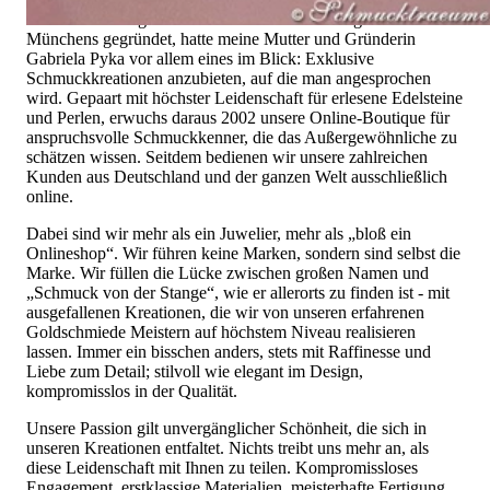
mit dem alles begann. 1995 als kleines Juweliergeschäft nahe
Münchens gegründet, hatte meine Mutter und Gründerin
Gabriela Pyka vor allem eines im Blick: Exklusive
Schmuckkreationen anzubieten, auf die man angesprochen
wird. Gepaart mit höchster Leidenschaft für erlesene Edelsteine
und Perlen, erwuchs daraus 2002 unsere Online-Boutique für
anspruchsvolle Schmuckkenner, die das Außergewöhnliche zu
schätzen wissen. Seitdem bedienen wir unsere zahlreichen
Kunden aus Deutschland und der ganzen Welt ausschließlich
online.
Dabei sind wir mehr als ein Juwelier, mehr als „bloß ein
Onlineshop“. Wir führen keine Marken, sondern sind selbst die
Marke. Wir füllen die Lücke zwischen großen Namen und
„Schmuck von der Stange“, wie er allerorts zu finden ist - mit
ausgefallenen Kreationen, die wir von unseren erfahrenen
Goldschmiede Meistern auf höchstem Niveau realisieren
lassen. Immer ein bisschen anders, stets mit Raffinesse und
Liebe zum Detail; stilvoll wie elegant im Design,
kompromisslos in der Qualität.
Unsere Passion gilt unvergänglicher Schönheit, die sich in
unseren Kreationen entfaltet. Nichts treibt uns mehr an, als
diese Leidenschaft mit Ihnen zu teilen. Kompromissloses
Engagement, erstklassige Materialien, meisterhafte Fertigung,