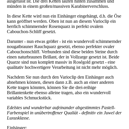
ausgefasst ist. Die drei Ketten laufen hinten zusammen und
münden in einem großen/massiven Karabinerverschluss.
In diese Kette wird nun ein Einhänger eingehängt, d.h. die Öse
kann geöffnet werden. Oben ist nun an diesem Varioclip ein
herrlich schimmernder Rosenquarz in perfekt ovalem
Cabouchon-Schliff gesetzt.
Darunter - nun etwas größer - ist ein wundervoll schimmernder
nougatbrauner Rauchquarz gesetzt, ebenso perfekter ovaler
Cabouchonschliff. Verbunden sind diese beiden Steine durch
einen naturbraunen Brillant, der in Vollzarge gesetzt ist. Beide
Quarze sind nun komplett massiv in Roségold gesetzt - eine
qualitativ hochwertigere Verarbeitung ist nicht mehr möglich.
Nachdem Sie nun durch den Varioclip den Einhänger auch
abnehmen können, diesen dann z.B. auch an einer anderen
Kette tragen könnten, können Sie die drei-reihige
Brillantenkette ebenso alleine tragen, also ein wundervoll
variables Schmuckstück.
Edelstes und wunderbar aufeinander abgestimmtes Pastell-
Farbenspiel in unübertroffener Qualiät - definitiv ein Juwel der
Luxusklasse.
Einhänger: