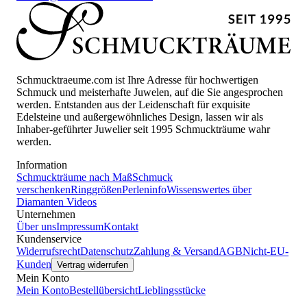
Schmucktraeume.com ist Ihre Adresse für hochwertigen
Schmuck und meisterhafte Juwelen, auf die Sie angesprochen
werden. Entstanden aus der Leidenschaft für exquisite
Edelsteine und außergewöhnliches Design, lassen wir als
Inhaber-geführter Juwelier seit 1995 Schmuckträume wahr
werden.
Information
Schmuckträume nach Maß
Schmuck
verschenken
Ringgrößen
Perleninfo
Wissenswertes über
Diamanten
Videos
Unternehmen
Über uns
Impressum
Kontakt
Kundenservice
Widerrufsrecht
Datenschutz
Zahlung & Versand
AGB
Nicht-EU-
Kunden
Vertrag widerrufen
Mein Konto
Mein Konto
Bestellübersicht
Lieblingsstücke