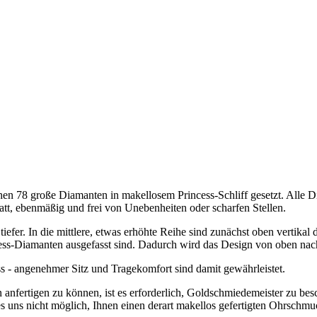
hen 78 große Diamanten in makellosem Princess-Schliff gesetzt. Alle Di
latt, ebenmäßig und frei von Unebenheiten oder scharfen Stellen.
iefer. In die mittlere, etwas erhöhte Reihe sind zunächst oben vertikal 
ss-Diamanten ausgefasst sind. Dadurch wird das Design von oben nach 
 - angenehmer Sitz und Tragekomfort sind damit gewährleistet.
nfertigen zu können, ist es erforderlich, Goldschmiedemeister zu besch
 es uns nicht möglich, Ihnen einen derart makellos gefertigten Ohrschm