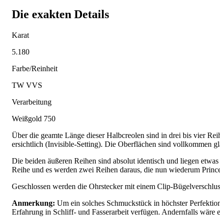
Die exakten Details
Karat
5.180
Farbe/Reinheit
TW VVS
Verarbeitung
Weißgold 750
Über die geamte Länge dieser Halbcreolen sind in drei bis vier Rei
ersichtlich (Invisible-Setting). Die Oberflächen sind vollkommen g
Die beiden äußeren Reihen sind absolut identisch und liegen etwas t
Reihe und es werden zwei Reihen daraus, die nun wiederum Prince
Geschlossen werden die Ohrstecker mit einem Clip-Bügelverschluss
Anmerkung:
Um ein solches Schmuckstück in höchster Perfektion a
Erfahrung in Schliff- und Fasserarbeit verfügen. Andernfalls wäre