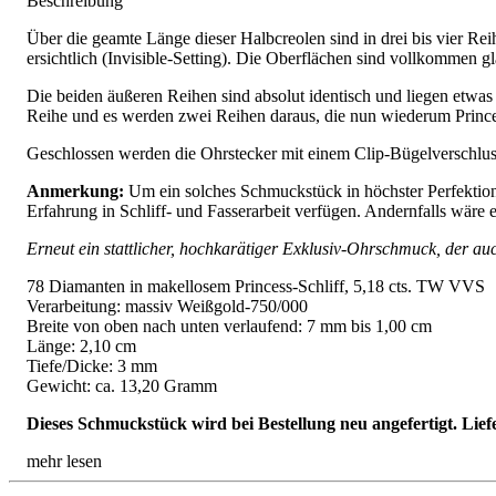
Beschreibung
Über die geamte Länge dieser Halbcreolen sind in drei bis vier Rei
ersichtlich (Invisible-Setting). Die Oberflächen sind vollkommen g
Die beiden äußeren Reihen sind absolut identisch und liegen etwas t
Reihe und es werden zwei Reihen daraus, die nun wiederum Prince
Geschlossen werden die Ohrstecker mit einem Clip-Bügelverschluss
Anmerkung:
Um ein solches Schmuckstück in höchster Perfektion a
Erfahrung in Schliff- und Fasserarbeit verfügen. Andernfalls wäre
Erneut ein stattlicher, hochkarätiger Exklusiv-Ohrschmuck, der a
78 Diamanten in makellosem Princess-Schliff, 5,18 cts. TW VVS
Verarbeitung: massiv Weißgold-750/000
Breite von oben nach unten verlaufend: 7 mm bis 1,00 cm
Länge: 2,10 cm
Tiefe/Dicke: 3 mm
Gewicht: ca. 13,20 Gramm
Dieses Schmuckstück wird bei Bestellung neu angefertigt. Lief
mehr lesen