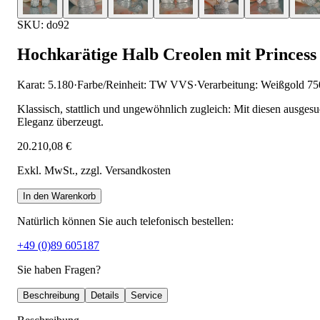
SKU: do92
Hochkarätige Halb Creolen mit Princes
Karat: 5.180
·
Farbe/Reinheit: TW VVS
·
Verarbeitung: Weißgold 75
Klassisch, stattlich und ungewöhnlich zugleich: Mit diesen ausges
Eleganz überzeugt.
20.210,08 €
Exkl. MwSt.
, zzgl. Versandkosten
In den Warenkorb
Natürlich können Sie auch telefonisch bestellen:
+49 (0)89 605187
Sie haben Fragen?
Beschreibung
Details
Service