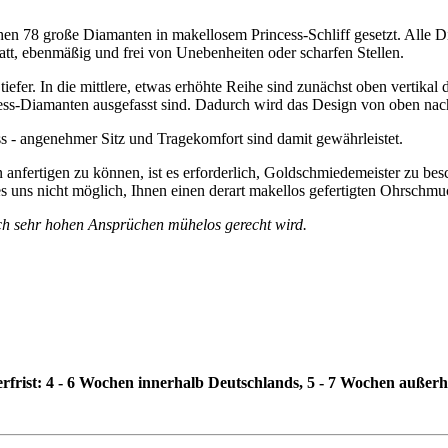
hen 78 große Diamanten in makellosem Princess-Schliff gesetzt. Alle Di
latt, ebenmäßig und frei von Unebenheiten oder scharfen Stellen.
iefer. In die mittlere, etwas erhöhte Reihe sind zunächst oben vertikal 
ss-Diamanten ausgefasst sind. Dadurch wird das Design von oben nach 
 - angenehmer Sitz und Tragekomfort sind damit gewährleistet.
nfertigen zu können, ist es erforderlich, Goldschmiedemeister zu besch
 es uns nicht möglich, Ihnen einen derart makellos gefertigten Ohrschm
uch sehr hohen Ansprüchen mühelos gerecht wird.
erfrist: 4 - 6 Wochen innerhalb Deutschlands, 5 - 7 Wochen außer