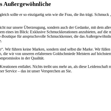
as Außergewöhnliche
eich sollte er so einzigartig sein wie die Frau, die ihn trägt. Schmuc
 nicht nur unsere Überzeugung, sondern auch der Gedanke, mit dem all
lem eines im Blick: Exklusive Schmuckkreationen anzubieten, auf die 
ne-Boutique für anspruchsvolle Schmuckkenner, die das Außergewöhnlic
e.
hop“. Wir führen keine Marken, sondern sind selbst die Marke. Wir fü
nen, die wir von unseren erfahrenen Goldschmiede Meistern auf höchstem 
ompromisslos in der Qualität.
Kreationen entfaltet. Nichts treibt uns mehr an, als diese Leidenschaft
her Service – das ist unser Versprechen an Sie.