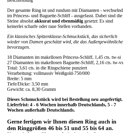
Beschreibung
Der gesamte Ring ist und rundum mit Diamanten - wechselnd
im Princess- und Baguette-Schliff - ausgefasst. Dabei sind die
Steine absolut
akkurat und ebenmäßig
gesetzt: Es sind
keinerlei scharfe oder raue Stellen vorhanden.
Ein klassisches Spitzenklasse-Schmuckstück, das sicherlich
wieder von Damen geschätzt wird, die das Außergewöhnliche
bevorzugen.
18 Diamanten im makellosen Princess-Schliff, 1,45 cts. tw-si
27 Diamanten im makellosen Baguette-Schliff, 2,16 cts. tw-vs
Total: 3,61 cts. in die Ringschiene punziert
Verarbeitung: vollmassiv Weißgold-750/000
Breite: 5 mm
Tiefe/Dicke: 3,50 mm
Gewicht: ca. 8,30 Gramm
Dieses Schmuckstück wird bei Bestellung neu angefertigt.
Lieferfrist: 4 - 6 Wochen innerhalb Deutschlands, 5 - 7
Wochen außerhalb Deutschlands.
Gerne fertigen wir Ihnen diesen Ring auch in
den Ringgrößen 46 bis 51 und 55 bis 64 an.