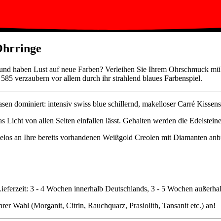
Ohrringe
ge und haben Lust auf neue Farben? Verleihen Sie Ihrem Ohrschmuck mü
85 verzaubern vor allem durch ihr strahlend blaues Farbenspiel.
 dominiert: intensiv swiss blue schillernd, makelloser Carré Kissensc
as Licht von allen Seiten einfallen lässt. Gehalten werden die Edelste
los an Ihre bereits vorhandenen Weißgold Creolen mit Diamanten anb
Lieferzeit: 3 - 4 Wochen innerhalb Deutschlands, 3 - 5 Wochen außerha
rer Wahl (Morganit, Citrin, Rauchquarz, Prasiolith, Tansanit etc.) an!