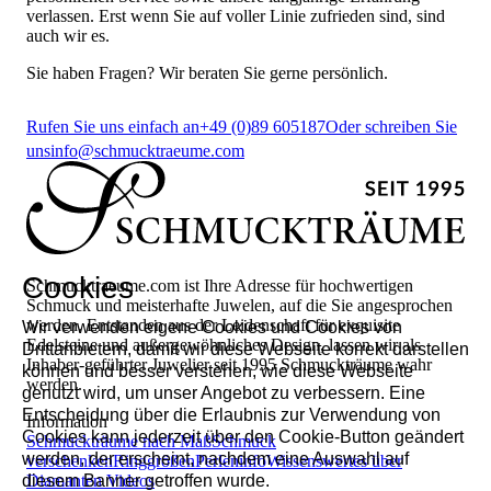
verlassen. Erst wenn Sie auf voller Linie zufrieden sind, sind
auch wir es.
Sie haben Fragen? Wir beraten Sie gerne persönlich.
Rufen Sie uns einfach an
+49 (0)89 605187
Oder schreiben Sie
uns
info@schmucktraeume.com
Cookies
Schmucktraeume.com ist Ihre Adresse für hochwertigen
Schmuck und meisterhafte Juwelen, auf die Sie angesprochen
werden. Entstanden aus der Leidenschaft für exquisite
Wir verwenden eigene Cookies und Cookies von
Edelsteine und außergewöhnliches Design, lassen wir als
Drittanbietern, damit wir diese Webseite korrekt darstellen
Inhaber-geführter Juwelier seit 1995 Schmuckträume wahr
können und besser verstehen, wie diese Webseite
werden.
genutzt wird, um unser Angebot zu verbessern. Eine
Entscheidung über die Erlaubnis zur Verwendung von
Information
Cookies kann jederzeit über den Cookie-Button geändert
Schmuckträume nach Maß
Schmuck
werden, der erscheint, nachdem eine Auswahl auf
verschenken
Ringgrößen
Perleninfo
Wissenswertes über
diesem Banner getroffen wurde.
Diamanten
Videos