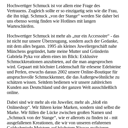
Hochwertiger Schmuck ist vor allem eine Frage des
Vertrauens. Zugleich sollte er so einzigartig sein wie die Frau,
die ihn trägt. Schmuck „von der Stange“ werden Sie daher bei
uns ebenso wenig finden wie Hotlines mit langen
Warteschleifen.
Hochwertiger Schmuck ist mehr als „nur ein Accessoire“ - das
ist nicht nur unsere Überzeugung, sondern auch der Gedanke,
mit dem alles begann. 1995 als kleines Juweliergeschäft nahe
Münchens gegründet, hatte meine Mutter und Gründerin
Gabriela Pyka vor allem eines im Blick: Exklusive
Schmuckkreationen anzubieten, auf die man angesprochen
wird. Gepaart mit höchster Leidenschaft für erlesene Edelsteine
und Perlen, erwuchs daraus 2002 unsere Online-Boutique für
anspruchsvolle Schmuckkenner, die das Außergewöhnliche zu
schätzen wissen. Seitdem bedienen wir unsere zahlreichen
Kunden aus Deutschland und der ganzen Welt ausschließlich
online.
Dabei sind wir mehr als ein Juwelier, mehr als „bloß ein
Onlineshop“. Wir führen keine Marken, sondern sind selbst die
Marke. Wir füllen die Lücke zwischen großen Namen und
„Schmuck von der Stange“, wie er allerorts zu finden ist - mit
ausgefallenen Kreationen, die wir von unseren erfahrenen
Goldschmiede Meistern auf höchstem Niveau realisieren