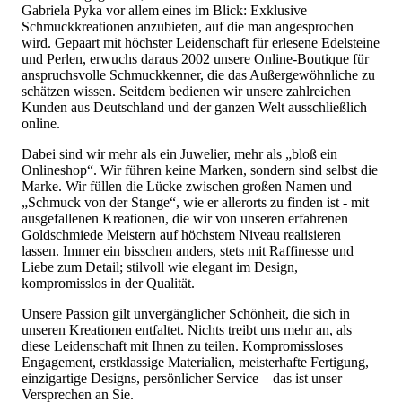
Gabriela Pyka vor allem eines im Blick: Exklusive
Schmuckkreationen anzubieten, auf die man angesprochen
wird. Gepaart mit höchster Leidenschaft für erlesene Edelsteine
und Perlen, erwuchs daraus 2002 unsere Online-Boutique für
anspruchsvolle Schmuckkenner, die das Außergewöhnliche zu
schätzen wissen. Seitdem bedienen wir unsere zahlreichen
Kunden aus Deutschland und der ganzen Welt ausschließlich
online.
Dabei sind wir mehr als ein Juwelier, mehr als „bloß ein
Onlineshop“. Wir führen keine Marken, sondern sind selbst die
Marke. Wir füllen die Lücke zwischen großen Namen und
„Schmuck von der Stange“, wie er allerorts zu finden ist - mit
ausgefallenen Kreationen, die wir von unseren erfahrenen
Goldschmiede Meistern auf höchstem Niveau realisieren
lassen. Immer ein bisschen anders, stets mit Raffinesse und
Liebe zum Detail; stilvoll wie elegant im Design,
kompromisslos in der Qualität.
Unsere Passion gilt unvergänglicher Schönheit, die sich in
unseren Kreationen entfaltet. Nichts treibt uns mehr an, als
diese Leidenschaft mit Ihnen zu teilen. Kompromissloses
Engagement, erstklassige Materialien, meisterhafte Fertigung,
einzigartige Designs, persönlicher Service – das ist unser
Versprechen an Sie.