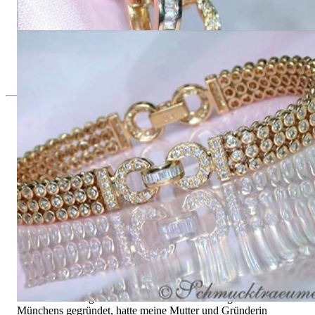
4.899,16 €
Überaus elegantes Diamanten Armband in Gelbgold
10.966,39 €
Seit 1995
Exklusiver Schmuck, Leidenschaft für
das Außergewöhnliche
Hochwertiger Schmuck ist vor allem eine Frage des
Vertrauens. Zugleich sollte er so einzigartig sein wie die Frau,
die ihn trägt. Schmuck „von der Stange“ werden Sie daher bei
uns ebenso wenig finden wie Hotlines mit langen
Warteschleifen.
Hochwertiger Schmuck ist mehr als „nur ein Accessoire“ - das
ist nicht nur unsere Überzeugung, sondern auch der Gedanke,
mit dem alles begann. 1995 als kleines Juweliergeschäft nahe
Münchens gegründet, hatte meine Mutter und Gründerin