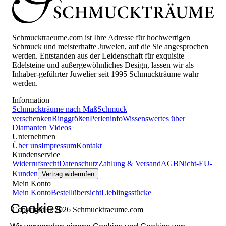
Schmucktraeume.com ist Ihre Adresse für hochwertigen
Schmuck und meisterhafte Juwelen, auf die Sie angesprochen
werden. Entstanden aus der Leidenschaft für exquisite
Edelsteine und außergewöhnliches Design, lassen wir als
Inhaber-geführter Juwelier seit 1995 Schmuckträume wahr
werden.
Information
Schmuckträume nach Maß
Schmuck
verschenken
Ringgrößen
Perleninfo
Wissenswertes über
Diamanten
Videos
Unternehmen
Über uns
Impressum
Kontakt
Kundenservice
Widerrufsrecht
Datenschutz
Zahlung & Versand
AGB
Nicht-EU-
Kunden
Vertrag widerrufen
Mein Konto
Mein Konto
Bestellübersicht
Lieblingsstücke
Cookies
Copyright © 2026 Schmucktraeume.com