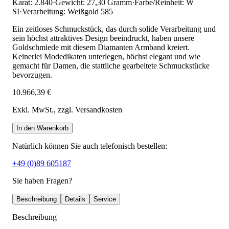
Karat: 2.840
·
Gewicht: 27,30 Gramm
·
Farbe/Reinheit: W
SI
·
Verarbeitung: Weißgold 585
Ein zeitloses Schmuckstück, das durch solide Verarbeitung und
sein höchst attraktives Design beeindruckt, haben unsere
Goldschmiede mit diesem Diamanten Armband kreiert.
Keinerlei Modedikaten unterlegen, höchst elegant und wie
gemacht für Damen, die stattliche gearbeitete Schmuckstücke
bevorzugen.
10.966,39 €
Exkl. MwSt.
, zzgl. Versandkosten
In den Warenkorb
Natürlich können Sie auch telefonisch bestellen:
+49 (0)89 605187
Sie haben Fragen?
Beschreibung
Details
Service
Beschreibung