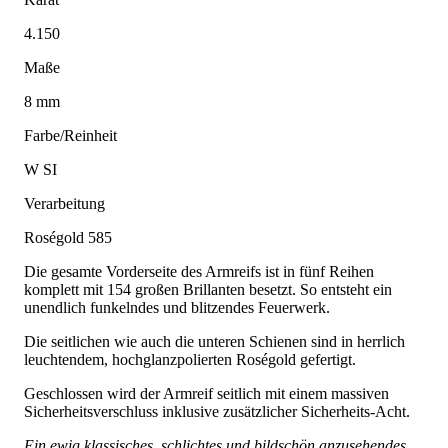
4.150
Maße
8 mm
Farbe/Reinheit
W SI
Verarbeitung
Roségold 585
Die gesamte Vorderseite des Armreifs ist in fünf Reihen
komplett mit 154 großen Brillanten besetzt. So entsteht ein
unendlich funkelndes und blitzendes Feuerwerk.
Die seitlichen wie auch die unteren Schienen sind in herrlich
leuchtendem, hochglanzpolierten Roségold gefertigt.
Geschlossen wird der Armreif seitlich mit einem massiven
Sicherheitsverschluss inklusive zusätzlicher Sicherheits-Acht.
Ein ewig klassisches, schlichtes und bildschön anzusehendes