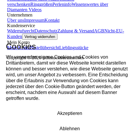
verschenken
Ringgrößen
Perleninfo
Wissenswertes über
Diamanten
Videos
Unternehmen
Über uns
Impressum
Kontakt
Kundenservice
Widerrufsrecht
Datenschutz
Zahlung & Versand
AGB
Nicht-EU-
Kunden
Vertrag widerrufen
Mein Konto
Cookies
Mein Konto
Bestellübersicht
Lieblingsstücke
Wir verwenden eigene Cookies und Cookies von
Copyright © 2026 Schmucktraeume.com
Drittanbietern, damit wir diese Webseite korrekt darstellen
können und besser verstehen, wie diese Webseite genutzt
wird, um unser Angebot zu verbessern. Eine Entscheidung
über die Erlaubnis zur Verwendung von Cookies kann
jederzeit über den Cookie-Button geändert werden, der
erscheint, nachdem eine Auswahl auf diesem Banner
getroffen wurde.
Akzeptieren
Ablehnen