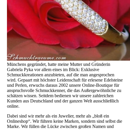
das Außergewöhnliche
Hochwertiger Schmuck ist vor allem eine Frage des
Vertrauens. Zugleich sollte er so einzigartig sein wie die Frau,
die ihn trägt. Schmuck „von der Stange“ werden Sie daher bei
uns ebenso wenig finden wie Hotlines mit langen
Warteschleifen.
Hochwertiger Schmuck ist mehr als „nur ein Accessoire“ - das
ist nicht nur unsere Überzeugung, sondern auch der Gedanke,
mit dem alles begann. 1995 als kleines Juweliergeschäft nahe
Münchens gegründet, hatte meine Mutter und Gründerin
Gabriela Pyka vor allem eines im Blick: Exklusive
Schmuckkreationen anzubieten, auf die man angesprochen
wird. Gepaart mit höchster Leidenschaft für erlesene Edelsteine
und Perlen, erwuchs daraus 2002 unsere Online-Boutique für
anspruchsvolle Schmuckkenner, die das Außergewöhnliche zu
schätzen wissen. Seitdem bedienen wir unsere zahlreichen
Kunden aus Deutschland und der ganzen Welt ausschließlich
online.
Dabei sind wir mehr als ein Juwelier, mehr als „bloß ein
Onlineshop“. Wir führen keine Marken, sondern sind selbst die
Marke. Wir füllen die Lücke zwischen großen Namen und