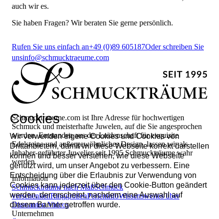
auch wir es.
Sie haben Fragen? Wir beraten Sie gerne persönlich.
Rufen Sie uns einfach an
+49 (0)89 605187
Oder schreiben Sie
uns
info@schmucktraeume.com
Cookies
Schmucktraeume.com ist Ihre Adresse für hochwertigen
Schmuck und meisterhafte Juwelen, auf die Sie angesprochen
werden. Entstanden aus der Leidenschaft für exquisite
Wir verwenden eigene Cookies und Cookies von
Edelsteine und außergewöhnliches Design, lassen wir als
Drittanbietern, damit wir diese Webseite korrekt darstellen
Inhaber-geführter Juwelier seit 1995 Schmuckträume wahr
können und besser verstehen, wie diese Webseite
werden.
genutzt wird, um unser Angebot zu verbessern. Eine
Entscheidung über die Erlaubnis zur Verwendung von
Information
Cookies kann jederzeit über den Cookie-Button geändert
Schmuckträume nach Maß
Schmuck
werden, der erscheint, nachdem eine Auswahl auf
verschenken
Ringgrößen
Perleninfo
Wissenswertes über
diesem Banner getroffen wurde.
Diamanten
Videos
Unternehmen