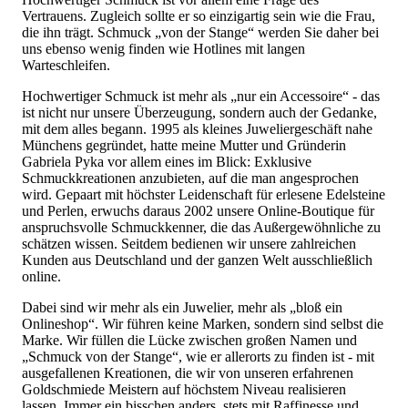
Vertrauens. Zugleich sollte er so einzigartig sein wie die Frau,
die ihn trägt. Schmuck „von der Stange“ werden Sie daher bei
uns ebenso wenig finden wie Hotlines mit langen
Warteschleifen.
Hochwertiger Schmuck ist mehr als „nur ein Accessoire“ - das
ist nicht nur unsere Überzeugung, sondern auch der Gedanke,
mit dem alles begann. 1995 als kleines Juweliergeschäft nahe
Münchens gegründet, hatte meine Mutter und Gründerin
Gabriela Pyka vor allem eines im Blick: Exklusive
Schmuckkreationen anzubieten, auf die man angesprochen
wird. Gepaart mit höchster Leidenschaft für erlesene Edelsteine
und Perlen, erwuchs daraus 2002 unsere Online-Boutique für
anspruchsvolle Schmuckkenner, die das Außergewöhnliche zu
schätzen wissen. Seitdem bedienen wir unsere zahlreichen
Kunden aus Deutschland und der ganzen Welt ausschließlich
online.
Dabei sind wir mehr als ein Juwelier, mehr als „bloß ein
Onlineshop“. Wir führen keine Marken, sondern sind selbst die
Marke. Wir füllen die Lücke zwischen großen Namen und
„Schmuck von der Stange“, wie er allerorts zu finden ist - mit
ausgefallenen Kreationen, die wir von unseren erfahrenen
Goldschmiede Meistern auf höchstem Niveau realisieren
lassen. Immer ein bisschen anders, stets mit Raffinesse und