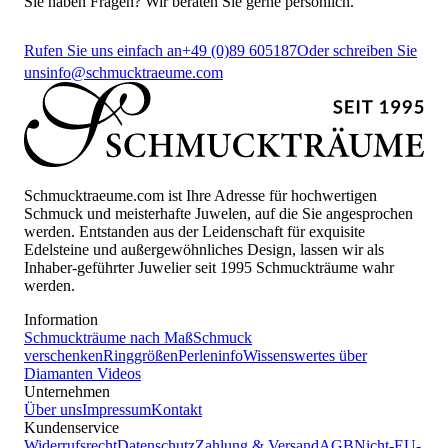
Sie haben Fragen? Wir beraten Sie gerne persönlich.
Rufen Sie uns einfach an
+49 (0)89 605187
Oder schreiben Sie
uns
info@schmucktraeume.com
Schmucktraeume.com ist Ihre Adresse für hochwertigen
Schmuck und meisterhafte Juwelen, auf die Sie angesprochen
werden. Entstanden aus der Leidenschaft für exquisite
Edelsteine und außergewöhnliches Design, lassen wir als
Inhaber-geführter Juwelier seit 1995 Schmuckträume wahr
werden.
Information
Schmuckträume nach Maß
Schmuck
verschenken
Ringgrößen
Perleninfo
Wissenswertes über
Diamanten
Videos
Unternehmen
Über uns
Impressum
Kontakt
Kundenservice
Widerrufsrecht
Datenschutz
Zahlung & Versand
AGB
Nicht-EU-