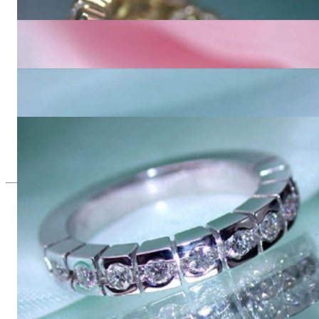
9.092,44 €
Zeitloser Diamanten Memory Ring in Bicolor-Fertigung
3.462,18 €
Schwerer Diamanten Memory Ring in Weiß- & Gelbgold 750
3.462,18 €
Schwerer Diamanten Memory Ring
3.462,18 €
Seit 1995
Exklusiver Schmuck, Leidenschaft für
das Außergewöhnliche
Hochwertiger Schmuck ist vor allem eine Frage des
Vertrauens. Zugleich sollte er so einzigartig sein wie die Frau,
die ihn trägt. Schmuck „von der Stange“ werden Sie daher bei