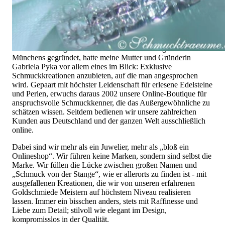
uns ebenso wenig finden wie Hotlines mit langen
Warteschleifen.
Hochwertiger Schmuck ist mehr als „nur ein Accessoire“ - das
ist nicht nur unsere Überzeugung, sondern auch der Gedanke,
mit dem alles begann. 1995 als kleines Juweliergeschäft nahe
Münchens gegründet, hatte meine Mutter und Gründerin
Gabriela Pyka vor allem eines im Blick: Exklusive
Schmuckkreationen anzubieten, auf die man angesprochen
wird. Gepaart mit höchster Leidenschaft für erlesene Edelsteine
und Perlen, erwuchs daraus 2002 unsere Online-Boutique für
anspruchsvolle Schmuckkenner, die das Außergewöhnliche zu
schätzen wissen. Seitdem bedienen wir unsere zahlreichen
Kunden aus Deutschland und der ganzen Welt ausschließlich
online.
Dabei sind wir mehr als ein Juwelier, mehr als „bloß ein
Onlineshop“. Wir führen keine Marken, sondern sind selbst die
Marke. Wir füllen die Lücke zwischen großen Namen und
„Schmuck von der Stange“, wie er allerorts zu finden ist - mit
ausgefallenen Kreationen, die wir von unseren erfahrenen
Goldschmiede Meistern auf höchstem Niveau realisieren
lassen. Immer ein bisschen anders, stets mit Raffinesse und
Liebe zum Detail; stilvoll wie elegant im Design,
kompromisslos in der Qualität.