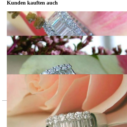
Kunden kauften auch
Hochkarätiger Diamanten Memory Ring (Brillant & Baguette
Schliff)
11.327,73 €
Imposanter Brillant Ring mit Baguette Diamanten
9.529,41 €
Prachtvolle Diamanten Creolen (Baguette & Brillant Schliff)
11.655,46 €
Stattlicher Brillanten Ring mit Baguette Diamanten
12.411,76 €
Seit 1995
Exklusiver Schmuck, Leidenschaft für