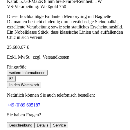
Karat: 5.730
·
Maße: 8 mm breit
·
Farbe/Reinheit: TW
VS
·
Verarbeitung: Weißgold 750
Dieser hochkarätige Brillanten Memoryring mit Baguette
Diamanten besticht eindeutig durch erstklassige Steinqualität,
exzellente Verarbeitung sowie sein stattliches Erscheinungsbild.
Ein Nobelklasse Stück, dass klassische Linien und auffallenden
Chic in sich vereint.
25.680,67 €
Exkl. MwSt.
, zzgl. Versandkosten
Ringgröße
weitere Informationen
52
In den Warenkorb
Natürlich können Sie auch telefonisch bestellen:
+49 (0)89 605187
Sie haben Fragen?
Beschreibung
Details
Service