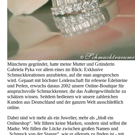
das Außergewöhnliche
Hochwertiger Schmuck ist vor allem eine Frage des
Vertrauens. Zugleich sollte er so einzigartig sein wie die Frau,
die ihn trägt. Schmuck „von der Stange“ werden Sie daher bei
uns ebenso wenig finden wie Hotlines mit langen
Warteschleifen.
Hochwertiger Schmuck ist mehr als „nur ein Accessoire“ - das
ist nicht nur unsere Überzeugung, sondern auch der Gedanke,
mit dem alles begann. 1995 als kleines Juweliergeschäft nahe
Münchens gegründet, hatte meine Mutter und Gründerin
Gabriela Pyka vor allem eines im Blick: Exklusive
Schmuckkreationen anzubieten, auf die man angesprochen
wird. Gepaart mit höchster Leidenschaft für erlesene Edelsteine
und Perlen, erwuchs daraus 2002 unsere Online-Boutique für
anspruchsvolle Schmuckkenner, die das Außergewöhnliche zu
schätzen wissen. Seitdem bedienen wir unsere zahlreichen
Kunden aus Deutschland und der ganzen Welt ausschließlich
online.
Dabei sind wir mehr als ein Juwelier, mehr als „bloß ein
Onlineshop“. Wir führen keine Marken, sondern sind selbst die
Marke. Wir füllen die Lücke zwischen großen Namen und
„Schmuck von der Stange“, wie er allerorts zu finden ist - mit