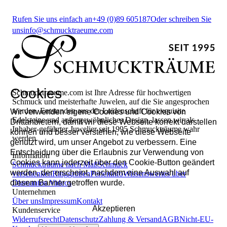
Rufen Sie uns einfach an
+49 (0)89 605187
Oder schreiben Sie
uns
info@schmucktraeume.com
Cookies
Schmucktraeume.com ist Ihre Adresse für hochwertigen
Schmuck und meisterhafte Juwelen, auf die Sie angesprochen
werden. Entstanden aus der Leidenschaft für exquisite
Wir verwenden eigene Cookies und Cookies von
Edelsteine und außergewöhnliches Design, lassen wir als
Drittanbietern, damit wir diese Webseite korrekt darstellen
Inhaber-geführter Juwelier seit 1995 Schmuckträume wahr
können und besser verstehen, wie diese Webseite
werden.
genutzt wird, um unser Angebot zu verbessern. Eine
Entscheidung über die Erlaubnis zur Verwendung von
Information
Cookies kann jederzeit über den Cookie-Button geändert
Schmuckträume nach Maß
Schmuck
werden, der erscheint, nachdem eine Auswahl auf
verschenken
Ringgrößen
Perleninfo
Wissenswertes über
diesem Banner getroffen wurde.
Diamanten
Videos
Unternehmen
Über uns
Impressum
Kontakt
Akzeptieren
Kundenservice
Widerrufsrecht
Datenschutz
Zahlung & Versand
AGB
Nicht-EU-