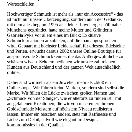
Warteschleifen.
Hochwertiger Schmuck ist mehr als „nur ein Accessoire“ - das
ist nicht nur unsere Überzeugung, sondern auch der Gedanke,
mit dem alles begann. 1995 als kleines Juweliergeschäft nahe
Münchens gegründet, hatte meine Mutter und Gründerin
Gabriela Pyka vor allem eines im Blick: Exklusive
Schmuckkreationen anzubieten, auf die man angesprochen
wird. Gepaart mit höchster Leidenschaft für erlesene Edelsteine
und Perlen, erwuchs daraus 2002 unsere Online-Boutique für
anspruchsvolle Schmuckkenner, die das Außergewöhnliche zu
schätzen wissen. Seitdem bedienen wir unsere zahlreichen
Kunden aus Deutschland und der ganzen Welt ausschließlich
online.
Dabei sind wir mehr als ein Juwelier, mehr als „bloß ein
Onlineshop“. Wir führen keine Marken, sondern sind selbst die
Marke. Wir füllen die Lücke zwischen großen Namen und
„Schmuck von der Stange“, wie er allerorts zu finden ist - mit
ausgefallenen Kreationen, die wir von unseren erfahrenen
Goldschmiede Meistern auf höchstem Niveau realisieren
lassen. Immer ein bisschen anders, stets mit Raffinesse und
Liebe zum Detail; stilvoll wie elegant im Design,
kompromisslos in der Qualität.