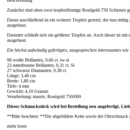
Beschreibung
Zunächst sind oben zwei tropfenförmige Roségold-750 Schienen gef
Daran anschließend ist ein weiterer Tropfen gesetzt, der nun mitti
ausgefasst.
Darunter schließt sich ein größerer Tropfen an. Auch dieser ist mi
ausgefasst.
Ein höchst aufwändig gefertigtes, ausgesprochen interessantes wie
98 weiße Brillanten, 0,66 ct. tw-si
23 naturbraune Brillanten, 0,31 ct. Si
27 schwarze Diamanten, 0,38 ct.
Länge: 3,40 cm
Breite: 1,80 cm
Tiefe: 4 mm
Gewicht: 4,10 Gramm
Verarbeitung: massiv, Roségold 750/000
Dieses Schmuckstück wird bei Bestellung neu angefertigt. Lief
**Bitte beachten: **Die abgebildete Kette sowie der Ohrschmuck 
mehr lesen