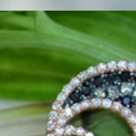
k „von der Stange“ werden Sie daher bei uns ebenso wenig finden
es begann. 1995 als kleines Juweliergeschäft nahe Münchens
man angesprochen wird. Gepaart mit höchster Leidenschaft für
he zu schätzen wissen. Seitdem bedienen wir unsere zahlreichen
llen die Lücke zwischen großen Namen und „Schmuck von der
Niveau realisieren lassen. Immer ein bisschen anders, stets mit