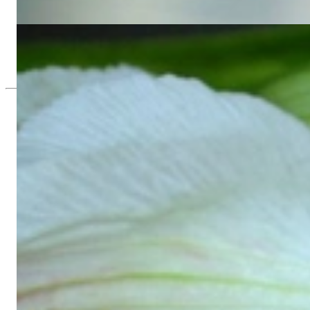
5.134,45 €
Auffallende Ohrstecker mit schwarzen Diamanten, naturbraunen &
5.613,45 €
Seit 1995
Exklusiver Schmuck, Leidenschaft für d
Hochwertiger Schmuck ist vor allem eine Frage des Vertrauens. Zugl
wie Hotlines mit langen Warteschleifen.
Hochwertiger Schmuck ist mehr als „nur ein Accessoire“ - das ist
gegründet, hatte meine Mutter und Gründerin Gabriela Pyka vor al
erlesene Edelsteine und Perlen, erwuchs daraus 2002 unsere Onli
Kunden aus Deutschland und der ganzen Welt ausschließlich onlin
Dabei sind wir mehr als ein Juwelier, mehr als „bloß ein Onlines
Stange“, wie er allerorts zu finden ist - mit ausgefallenen Kreatio
Raffinesse und Liebe zum Detail; stilvoll wie elegant im Design, k