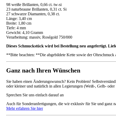
98 weiße Brillanten, 0,66 ct. tw-si
23 naturbraune Brillanten, 0,31 ct. Si
27 schwarze Diamanten, 0,38 ct.
Länge: 3,40 cm
Breite: 1,80 cm
Tiefe: 4 mm
Gewicht: 4,10 Gramm
Verarbeitung: massiv, Roségold 750/000
Dieses Schmuckstück wird bei Bestellung neu angefertigt. Lief
**Bitte beachten: **Die abgebildete Kette sowie der Ohrschmuck 
Ganz nach Ihren Wünschen
Sie haben einen Änderungswunsch? Kein Problem! Selbstverständlic
oder kleiner und natürlich in allen Legierungen (Weiß-, Gelb- oder
Sprechen Sie uns einfach darauf an
Auch für Sonderanfertigungen, die wir exklusiv für Sie und ganz n
Mehr erfahren Sie hier