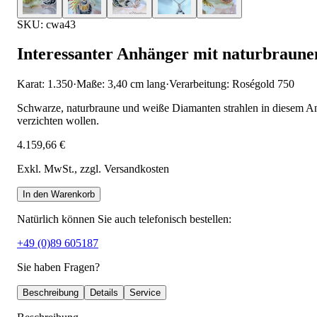
SKU: cwa43
Interessanter Anhänger mit naturbraun
Karat: 1.350
·
Maße: 3,40 cm lang
·
Verarbeitung: Roségold 750
Schwarze, naturbraune und weiße Diamanten strahlen in diesem A
verzichten wollen.
4.159,66 €
Exkl. MwSt.
, zzgl. Versandkosten
In den Warenkorb
Natürlich können Sie auch telefonisch bestellen:
+49 (0)89 605187
Sie haben Fragen?
Beschreibung
Details
Service