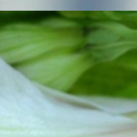
 weißen Brillanten
as Außergewöhnliche
eich sollte er so einzigartig sein wie die Frau, die ihn trägt. Schmuc
 nicht nur unsere Überzeugung, sondern auch der Gedanke, mit dem all
lem eines im Blick: Exklusive Schmuckkreationen anzubieten, auf die 
ne-Boutique für anspruchsvolle Schmuckkenner, die das Außergewöhnlic
e.
hop“. Wir führen keine Marken, sondern sind selbst die Marke. Wir fü
nen, die wir von unseren erfahrenen Goldschmiede Meistern auf höchstem 
ompromisslos in der Qualität.