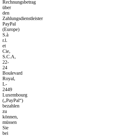
Rechnungsbetrag
über
den
Zahlungsdienstleister
PayPal
(Europe)
S.à
r.l.
et
Cie,
S.C.A,
22-
24
Boulevard
Royal,
L-
2449
Luxembourg
(„PayPal“)
bezahlen
zu
können,
müssen
Sie
bei