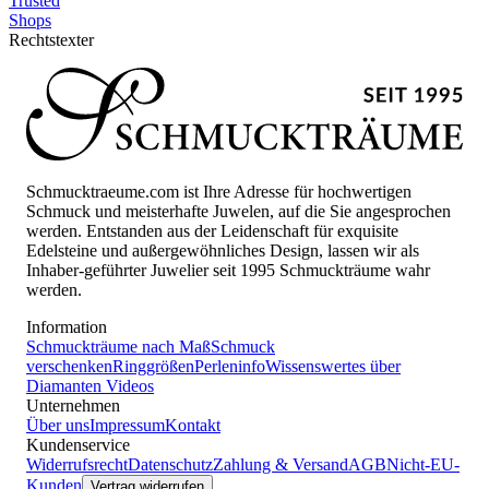
Trusted
Shops
Rechtstexter
Schmucktraeume.com ist Ihre Adresse für hochwertigen
Schmuck und meisterhafte Juwelen, auf die Sie angesprochen
werden. Entstanden aus der Leidenschaft für exquisite
Edelsteine und außergewöhnliches Design, lassen wir als
Inhaber-geführter Juwelier seit 1995 Schmuckträume wahr
werden.
Information
Schmuckträume nach Maß
Schmuck
verschenken
Ringgrößen
Perleninfo
Wissenswertes über
Diamanten
Videos
Unternehmen
Über uns
Impressum
Kontakt
Kundenservice
Widerrufsrecht
Datenschutz
Zahlung & Versand
AGB
Nicht-EU-
Kunden
Vertrag widerrufen