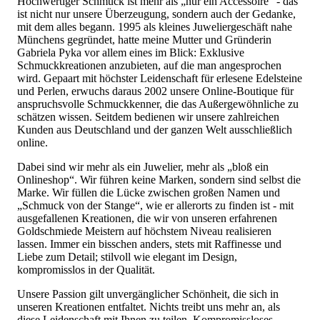
Hochwertiger Schmuck ist mehr als „nur ein Accessoire“ - das
ist nicht nur unsere Überzeugung, sondern auch der Gedanke,
mit dem alles begann. 1995 als kleines Juweliergeschäft nahe
Münchens gegründet, hatte meine Mutter und Gründerin
Gabriela Pyka vor allem eines im Blick: Exklusive
Schmuckkreationen anzubieten, auf die man angesprochen
wird. Gepaart mit höchster Leidenschaft für erlesene Edelsteine
und Perlen, erwuchs daraus 2002 unsere Online-Boutique für
anspruchsvolle Schmuckkenner, die das Außergewöhnliche zu
schätzen wissen. Seitdem bedienen wir unsere zahlreichen
Kunden aus Deutschland und der ganzen Welt ausschließlich
online.
Dabei sind wir mehr als ein Juwelier, mehr als „bloß ein
Onlineshop“. Wir führen keine Marken, sondern sind selbst die
Marke. Wir füllen die Lücke zwischen großen Namen und
„Schmuck von der Stange“, wie er allerorts zu finden ist - mit
ausgefallenen Kreationen, die wir von unseren erfahrenen
Goldschmiede Meistern auf höchstem Niveau realisieren
lassen. Immer ein bisschen anders, stets mit Raffinesse und
Liebe zum Detail; stilvoll wie elegant im Design,
kompromisslos in der Qualität.
Unsere Passion gilt unvergänglicher Schönheit, die sich in
unseren Kreationen entfaltet. Nichts treibt uns mehr an, als
diese Leidenschaft mit Ihnen zu teilen. Kompromissloses