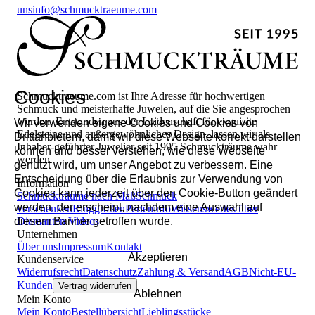
uns
info@schmucktraeume.com
Cookies
Schmucktraeume.com ist Ihre Adresse für hochwertigen
Schmuck und meisterhafte Juwelen, auf die Sie angesprochen
werden. Entstanden aus der Leidenschaft für exquisite
Wir verwenden eigene Cookies und Cookies von
Edelsteine und außergewöhnliches Design, lassen wir als
Drittanbietern, damit wir diese Webseite korrekt darstellen
Inhaber-geführter Juwelier seit 1995 Schmuckträume wahr
können und besser verstehen, wie diese Webseite
werden.
genutzt wird, um unser Angebot zu verbessern. Eine
Entscheidung über die Erlaubnis zur Verwendung von
Information
Cookies kann jederzeit über den Cookie-Button geändert
Schmuckträume nach Maß
Schmuck
werden, der erscheint, nachdem eine Auswahl auf
verschenken
Ringgrößen
Perleninfo
Wissenswertes über
diesem Banner getroffen wurde.
Diamanten
Videos
Unternehmen
Über uns
Impressum
Kontakt
Akzeptieren
Kundenservice
Widerrufsrecht
Datenschutz
Zahlung & Versand
AGB
Nicht-EU-
Kunden
Vertrag widerrufen
Ablehnen
Mein Konto
Mein Konto
Bestellübersicht
Lieblingsstücke