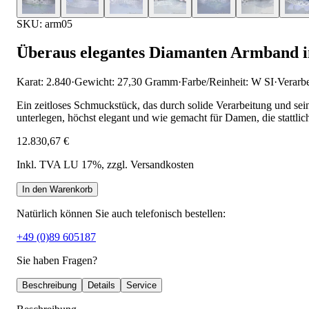
SKU: arm05
Überaus elegantes Diamanten Armband i
Karat: 2.840
·
Gewicht: 27,30 Gramm
·
Farbe/Reinheit: W SI
·
Verarb
Ein zeitloses Schmuckstück, das durch solide Verarbeitung und se
unterlegen, höchst elegant und wie gemacht für Damen, die stattli
12.830,67 €
Inkl. TVA LU 17%
, zzgl. Versandkosten
In den Warenkorb
Natürlich können Sie auch telefonisch bestellen:
+49 (0)89 605187
Sie haben Fragen?
Beschreibung
Details
Service