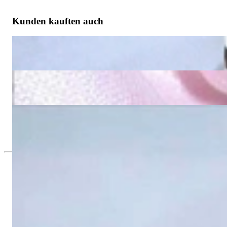
Kunden kauften auch
Stattliche Brillanten Ohrgehänge in Weißgold 585
5.741,85 €
Stattliche Brillanten Ohrgehänge in Gelbgold 585
5.732,02 €
Überaus elegantes Diamanten Armband in Gelbgold
12.830,67 €
Seit 1995
Exklusiver Schmuck, Leidenschaft für d
Hochwertiger Schmuck ist vor allem eine Frage des Vertrauens. Zugl
wie Hotlines mit langen Warteschleifen.