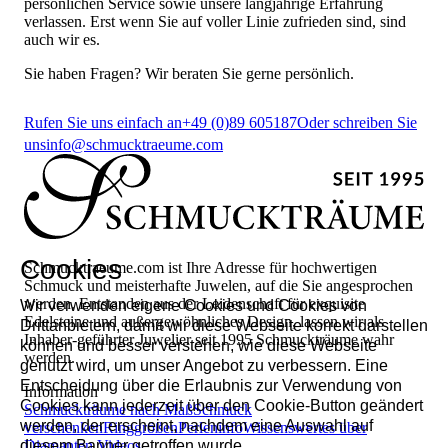
persönlichen Service sowie unsere langjährige Erfahrung
verlassen. Erst wenn Sie auf voller Linie zufrieden sind, sind
auch wir es.
Sie haben Fragen? Wir beraten Sie gerne persönlich.
Rufen Sie uns einfach an
+49 (0)89 605187
Oder schreiben Sie
uns
info@schmucktraeume.com
Cookies
Schmucktraeume.com ist Ihre Adresse für hochwertigen
Schmuck und meisterhafte Juwelen, auf die Sie angesprochen
werden. Entstanden aus der Leidenschaft für exquisite
Wir verwenden eigene Cookies und Cookies von
Edelsteine und außergewöhnliches Design, lassen wir als
Drittanbietern, damit wir diese Webseite korrekt darstellen
Inhaber-geführter Juwelier seit 1995 Schmuckträume wahr
können und besser verstehen, wie diese Webseite
werden.
genutzt wird, um unser Angebot zu verbessern. Eine
Entscheidung über die Erlaubnis zur Verwendung von
Information
Cookies kann jederzeit über den Cookie-Button geändert
Schmuckträume nach Maß
Schmuck
werden, der erscheint, nachdem eine Auswahl auf
verschenken
Ringgrößen
Perleninfo
Wissenswertes über
diesem Banner getroffen wurde.
Diamanten
Videos