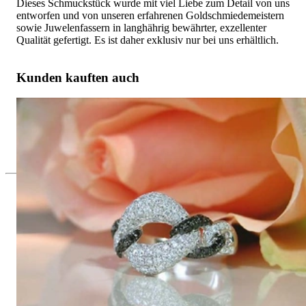
Dieses Schmuckstück wurde mit viel Liebe zum Detail von uns
entworfen und von unseren erfahrenen Goldschmiedemeistern
sowie Juwelenfassern in langhährig bewährter, exzellenter
Qualität gefertigt. Es ist daher exklusiv nur bei uns erhältlich.
Kunden kauften auch
Eleganter Diamantring mit schwarzen Diamanten im Glieder
Design
6.194,12 €
Seit 1995
Exklusiver Schmuck, Leidenschaft für
das Außergewöhnliche
Hochwertiger Schmuck ist vor allem eine Frage des
Vertrauens. Zugleich sollte er so einzigartig sein wie die Frau,
die ihn trägt. Schmuck „von der Stange“ werden Sie daher bei