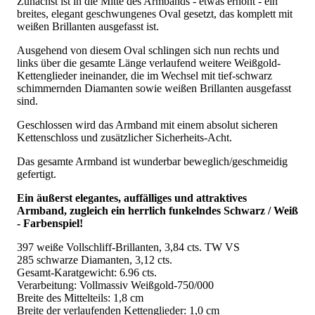
Zunächst ist in die Mitte des Armbands - etwas erhöht - ein
breites, elegant geschwungenes Oval gesetzt, das komplett mit
weißen Brillanten ausgefasst ist.
Ausgehend von diesem Oval schlingen sich nun rechts und
links über die gesamte Länge verlaufend weitere Weißgold-
Kettenglieder ineinander, die im Wechsel mit tief-schwarz
schimmernden Diamanten sowie weißen Brillanten ausgefasst
sind.
Geschlossen wird das Armband mit einem absolut sicheren
Kettenschloss und zusätzlicher Sicherheits-Acht.
Das gesamte Armband ist wunderbar beweglich/geschmeidig
gefertigt.
Ein äußerst elegantes, auffälliges und attraktives
Armband, zugleich ein herrlich funkelndes Schwarz / Weiß
- Farbenspiel!
397 weiße Vollschliff-Brillanten, 3,84 cts. TW VS
285 schwarze Diamanten, 3,12 cts.
Gesamt-Karatgewicht: 6.96 cts.
Verarbeitung: Vollmassiv Weißgold-750/000
Breite des Mittelteils: 1,8 cm
Breite der verlaufenden Kettenglieder: 1,0 cm