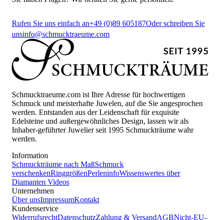
Rufen Sie uns einfach an
+49 (0)89 605187
Oder schreiben Sie
uns
info@schmucktraeume.com
Schmucktraeume.com ist Ihre Adresse für hochwertigen
Schmuck und meisterhafte Juwelen, auf die Sie angesprochen
werden. Entstanden aus der Leidenschaft für exquisite
Edelsteine und außergewöhnliches Design, lassen wir als
Inhaber-geführter Juwelier seit 1995 Schmuckträume wahr
werden.
Information
Schmuckträume nach Maß
Schmuck
verschenken
Ringgrößen
Perleninfo
Wissenswertes über
Diamanten
Videos
Unternehmen
Über uns
Impressum
Kontakt
Kundenservice
Widerrufsrecht
Datenschutz
Zahlung & Versand
AGB
Nicht-EU-