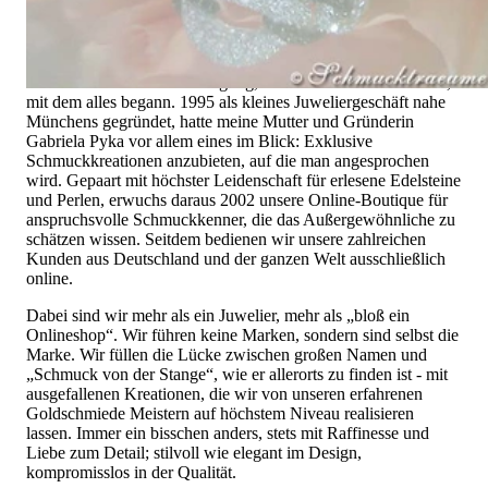
uns ebenso wenig finden wie Hotlines mit langen
Warteschleifen.
Hochwertiger Schmuck ist mehr als „nur ein Accessoire“ - das
ist nicht nur unsere Überzeugung, sondern auch der Gedanke,
mit dem alles begann. 1995 als kleines Juweliergeschäft nahe
Münchens gegründet, hatte meine Mutter und Gründerin
Gabriela Pyka vor allem eines im Blick: Exklusive
Schmuckkreationen anzubieten, auf die man angesprochen
wird. Gepaart mit höchster Leidenschaft für erlesene Edelsteine
und Perlen, erwuchs daraus 2002 unsere Online-Boutique für
anspruchsvolle Schmuckkenner, die das Außergewöhnliche zu
schätzen wissen. Seitdem bedienen wir unsere zahlreichen
Kunden aus Deutschland und der ganzen Welt ausschließlich
online.
Dabei sind wir mehr als ein Juwelier, mehr als „bloß ein
Onlineshop“. Wir führen keine Marken, sondern sind selbst die
Marke. Wir füllen die Lücke zwischen großen Namen und
„Schmuck von der Stange“, wie er allerorts zu finden ist - mit
ausgefallenen Kreationen, die wir von unseren erfahrenen
Goldschmiede Meistern auf höchstem Niveau realisieren
lassen. Immer ein bisschen anders, stets mit Raffinesse und
Liebe zum Detail; stilvoll wie elegant im Design,
kompromisslos in der Qualität.