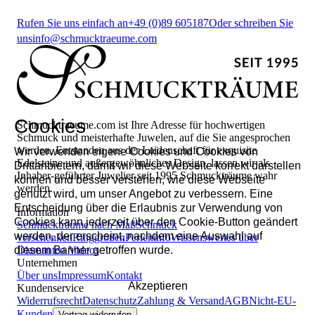
Rufen Sie uns einfach an
+49 (0)89 605187
Oder schreiben Sie
uns
info@schmucktraeume.com
Cookies
Schmucktraeume.com ist Ihre Adresse für hochwertigen
Schmuck und meisterhafte Juwelen, auf die Sie angesprochen
werden. Entstanden aus der Leidenschaft für exquisite
Wir verwenden eigene Cookies und Cookies von
Edelsteine und außergewöhnliches Design, lassen wir als
Drittanbietern, damit wir diese Webseite korrekt darstellen
Inhaber-geführter Juwelier seit 1995 Schmuckträume wahr
können und besser verstehen, wie diese Webseite
werden.
genutzt wird, um unser Angebot zu verbessern. Eine
Entscheidung über die Erlaubnis zur Verwendung von
Information
Cookies kann jederzeit über den Cookie-Button geändert
Schmuckträume nach Maß
Schmuck
werden, der erscheint, nachdem eine Auswahl auf
verschenken
Ringgrößen
Perleninfo
Wissenswertes über
diesem Banner getroffen wurde.
Diamanten
Videos
Unternehmen
Über uns
Impressum
Kontakt
Akzeptieren
Kundenservice
Widerrufsrecht
Datenschutz
Zahlung & Versand
AGB
Nicht-EU-
Kunden
Vertrag widerrufen