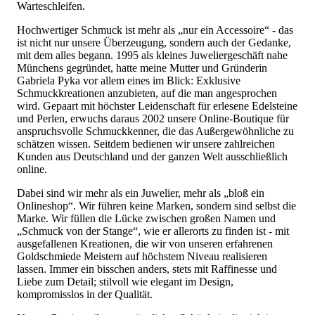
Warteschleifen.
Hochwertiger Schmuck ist mehr als „nur ein Accessoire“ - das
ist nicht nur unsere Überzeugung, sondern auch der Gedanke,
mit dem alles begann. 1995 als kleines Juweliergeschäft nahe
Münchens gegründet, hatte meine Mutter und Gründerin
Gabriela Pyka vor allem eines im Blick: Exklusive
Schmuckkreationen anzubieten, auf die man angesprochen
wird. Gepaart mit höchster Leidenschaft für erlesene Edelsteine
und Perlen, erwuchs daraus 2002 unsere Online-Boutique für
anspruchsvolle Schmuckkenner, die das Außergewöhnliche zu
schätzen wissen. Seitdem bedienen wir unsere zahlreichen
Kunden aus Deutschland und der ganzen Welt ausschließlich
online.
Dabei sind wir mehr als ein Juwelier, mehr als „bloß ein
Onlineshop“. Wir führen keine Marken, sondern sind selbst die
Marke. Wir füllen die Lücke zwischen großen Namen und
„Schmuck von der Stange“, wie er allerorts zu finden ist - mit
ausgefallenen Kreationen, die wir von unseren erfahrenen
Goldschmiede Meistern auf höchstem Niveau realisieren
lassen. Immer ein bisschen anders, stets mit Raffinesse und
Liebe zum Detail; stilvoll wie elegant im Design,
kompromisslos in der Qualität.