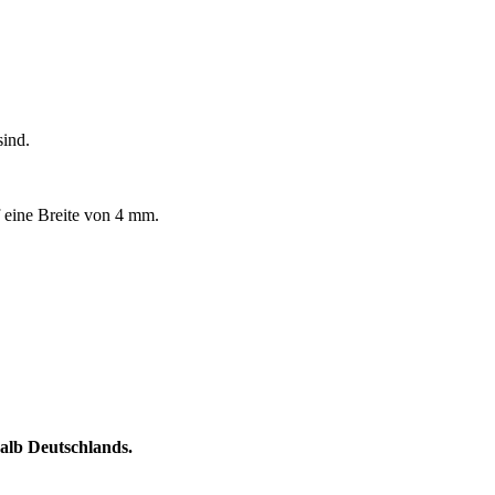
sind.
f eine Breite von 4 mm.
halb Deutschlands.