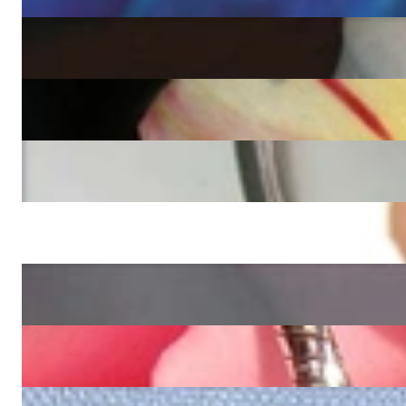
9.625,46 €
Exquisiter Brillanten Herz Anhänger
11.454,20 €
Interessanter Brillanten Herz Anhänger
5.368,24 €
Wundervoller Diamanten Herz Anhänger (2,09 ct.)
10.235,04 €
Bildschöner Brillanten Herz Anhänger mit Diamanten
5.427,23 €
Bezaubernder Herz Anhänger mit Diamanten in Gelbgold
2.890,59 €
Graziler Diamanten Anhänger im Herz Design
1.346,97 €