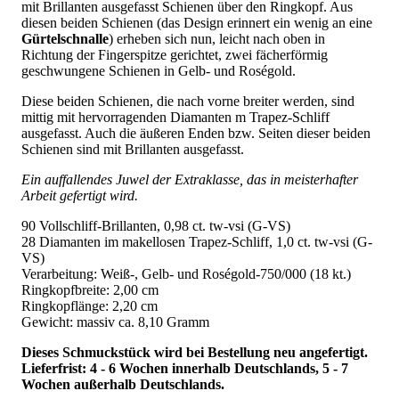
mit Brillanten ausgefasst Schienen über den Ringkopf. Aus
diesen beiden Schienen (das Design erinnert ein wenig an eine
Gürtelschnalle
) erheben sich nun, leicht nach oben in
Richtung der Fingerspitze gerichtet, zwei fächerförmig
geschwungene Schienen in Gelb- und Roségold.
Diese beiden Schienen, die nach vorne breiter werden, sind
mittig mit hervorragenden Diamanten m Trapez-Schliff
ausgefasst. Auch die äußeren Enden bzw. Seiten dieser beiden
Schienen sind mit Brillanten ausgefasst.
Ein auffallendes Juwel der Extraklasse, das in meisterhafter
Arbeit gefertigt wird.
90 Vollschliff-Brillanten, 0,98 ct. tw-vsi (G-VS)
28 Diamanten im makellosen Trapez-Schliff, 1,0 ct. tw-vsi (G-
VS)
Verarbeitung: Weiß-, Gelb- und Roségold-750/000 (18 kt.)
Ringkopfbreite: 2,00 cm
Ringkopflänge: 2,20 cm
Gewicht: massiv ca. 8,10 Gramm
Dieses Schmuckstück wird bei Bestellung neu angefertigt.
Lieferfrist: 4 - 6 Wochen innerhalb Deutschlands, 5 - 7
Wochen außerhalb Deutschlands.