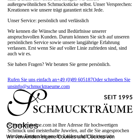
außergewöhnlichen Schmuckstücke selbst. Unser Versprechen:
Kreationen wie unsere trägt garantiert nicht Jede.
Unser Service: persönlich und verlässlich
Wir kennen die Wünsche und Bedürfnisse unserer
anspruchsvollen Kunden. Darum können Sie sich auf unseren
persönlichen Service sowie unsere langjährige Erfahrung
verlassen. Erst wenn Sie auf voller Linie zufrieden sind, sind
auch wir es.
Sie haben Fragen? Wir beraten Sie gerne persönlich.
Rufen Sie uns einfach an
+49 (0)89 605187
Oder schreiben Sie
uns
info@schmucktraeume.com
Cookies
Schmucktraeume.com ist Ihre Adresse für hochwertigen
Schmuck und meisterhafte Juwelen, auf die Sie angesprochen
werden. Entstanden aus der Leidenschaft für exquisite
Wir verwenden eigene Cookies und Cookies von