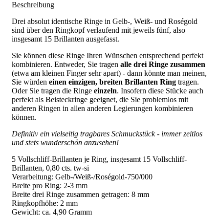
Beschreibung
Drei absolut identische Ringe in Gelb-, Weiß- und Roségold
sind über den Ringkopf verlaufend mit jeweils fünf, also
insgesamt 15 Brillanten ausgefasst.
Sie können diese Ringe Ihren Wünschen entsprechend perfekt
kombinieren. Entweder, Sie tragen
alle drei Ringe zusammen
(etwa am kleinen Finger sehr apart) - dann könnte man meinen,
Sie würden
einen einzigen, breiten Brillanten Ring
tragen.
Oder Sie tragen die Ringe
einzeln
. Insofern diese Stücke auch
perfekt als Beisteckringe geeignet, die Sie problemlos mit
anderen Ringen in allen anderen Legierungen kombinieren
können.
Definitiv ein vielseitig tragbares Schmuckstück - immer zeitlos
und stets wunderschön anzusehen!
5 Vollschliff-Brillanten je Ring, insgesamt 15 Vollschliff-
Brillanten, 0,80 cts. tw-si
Verarbeitung: Gelb-/Weiß-/Roségold-750/000
Breite pro Ring: 2-3 mm
Breite drei Ringe zusammen getragen: 8 mm
Ringkopfhöhe: 2 mm
Gewicht: ca. 4,90 Gramm