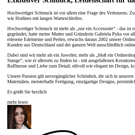
Exklusiver Schmuck, Leidenschaft für d
Hochwertiger Schmuck ist vor allem eine Frage des Vertrauens. Zugl
wie Hotlines mit langen Warteschleifen.
Hochwertiger Schmuck ist mehr als „nur ein Accessoire“ - das ist
gegründet, hatte meine Mutter und Gründerin Gabriela Pyka vor al
erlesene Edelsteine und Perlen, erwuchs daraus 2002 unsere Onli
Kunden aus Deutschland und der ganzen Welt ausschließlich onlin
Dabei sind wir mehr als ein Juwelier, mehr als „bloß ein Onlines
Stange“, wie er allerorts zu finden ist - mit ausgefallenen Kreatio
Raffinesse und Liebe zum Detail; stilvoll wie elegant im Design, k
Unsere Passion gilt unvergänglicher Schönheit, die sich in unseren 
Materialien, meisterhafte Fertigung, einzigartige Designs, persönlic
Es grüßt Sie herzlich
mehr lesen