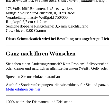
Ein Schmuckstück in einem äußerst attraktiven, femininen Design -
173 Vollschliff-Brillanten, 1,45 cts. tw-si/vsi
Mittig: 2 Vollschliff-Brillanten, 0,10 cts. tw-si
Verarbeitung: massiv Weißgold-750/000
Ringkopf: 3,7 cm x 1,2 cm
Seitliche doppelte Ringschiene: 3,5 mm gleichlaufend
Gewicht: ca. 9,90 Gramm
Dieses Schmuckstück wird bei Bestellung neu angefertigt. Lief
Ganz nach Ihren Wünschen
Sie haben einen Änderungswunsch? Kein Problem! Selbstverständlic
oder kleiner und natürlich in allen Legierungen (Weiß-, Gelb- oder
Sprechen Sie uns einfach darauf an
Auch für Sonderanfertigungen, die wir exklusiv für Sie und ganz n
Mehr erfahren Sie hier
100% natürliche Diamanten und Edelsteine