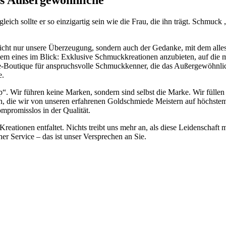
as Außergewöhnliche
eich sollte er so einzigartig sein wie die Frau, die ihn trägt. Schmuc
 nicht nur unsere Überzeugung, sondern auch der Gedanke, mit dem all
lem eines im Blick: Exklusive Schmuckkreationen anzubieten, auf die 
ne-Boutique für anspruchsvolle Schmuckkenner, die das Außergewöhnlic
e.
hop“. Wir führen keine Marken, sondern sind selbst die Marke. Wir fü
nen, die wir von unseren erfahrenen Goldschmiede Meistern auf höchstem 
ompromisslos in der Qualität.
Kreationen entfaltet. Nichts treibt uns mehr an, als diese Leidenschaft
her Service – das ist unser Versprechen an Sie.