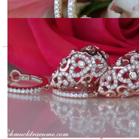
Herrliche Brillanten "Ei" Ohrgehänge
5.309,24 €
Feminine Brillanten Ohrgehänge im Herz Design
5.043,78 €
Seit 1995
Exklusiver Schmuck, Leidenschaft für
das Außergewöhnliche
Hochwertiger Schmuck ist vor allem eine Frage des
Vertrauens. Zugleich sollte er so einzigartig sein wie die Frau,
die ihn trägt. Schmuck „von der Stange“ werden Sie daher bei
uns ebenso wenig finden wie Hotlines mit langen
Warteschleifen.
Hochwertiger Schmuck ist mehr als „nur ein Accessoire“ - das
ist nicht nur unsere Überzeugung, sondern auch der Gedanke,
mit dem alles begann. 1995 als kleines Juweliergeschäft nahe