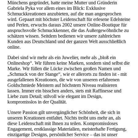
Münchens gegründet, hatte meine Mutter und Gründerin
Gabriela Pyka vor allem eines im Blick: Exklusive
Schmuckkreationen anzubieten, auf die man angesprochen
wird. Gepaart mit höchster Leidenschaft für erlesene Edelsteine
und Perlen, erwuchs daraus 2002 unsere Online-Boutique für
anspruchsvolle Schmuckkenner, die das Außergewöhnliche zu
schätzen wissen. Seitdem bedienen wir unsere zahlreichen
Kunden aus Deutschland und der ganzen Welt ausschließlich
online.
Dabei sind wir mehr als ein Juwelier, mehr als „bloß ein
Onlineshop“. Wir führen keine Marken, sondern sind selbst die
Marke. Wir füllen die Lücke zwischen großen Namen und
„Schmuck von der Stange“, wie er allerorts zu finden ist - mit
ausgefallenen Kreationen, die wir von unseren erfahrenen
Goldschmiede Meistern auf höchstem Niveau realisieren
lassen. Immer ein bisschen anders, stets mit Raffinesse und
Liebe zum Detail; stilvoll wie elegant im Design,
kompromisslos in der Qualität.
Unsere Passion gilt unvergänglicher Schönheit, die sich in
unseren Kreationen entfaltet. Nichts treibt uns mehr an, als
diese Leidenschaft mit Ihnen zu teilen. Kompromissloses
Engagement, erstklassige Materialien, meisterhafte Fertigung,
einzigartige Designs, persönlicher Service – das ist unser