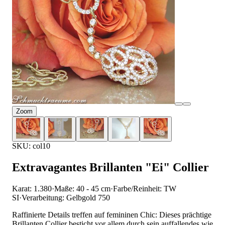
Zoom
SKU: col10
Extravagantes Brillanten "Ei" Collier
Karat: 1.380
·
Maße: 40 - 45 cm
·
Farbe/Reinheit: TW
SI
·
Verarbeitung: Gelbgold 750
Raffinierte Details treffen auf femininen Chic: Dieses prächtige
Brillanten Collier besticht vor allem durch sein auffallendes wie