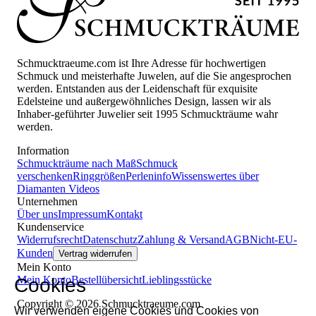
Schmucktraeume.com ist Ihre Adresse für hochwertigen
Schmuck und meisterhafte Juwelen, auf die Sie angesprochen
werden. Entstanden aus der Leidenschaft für exquisite
Edelsteine und außergewöhnliches Design, lassen wir als
Inhaber-geführter Juwelier seit 1995 Schmuckträume wahr
werden.
Information
Schmuckträume nach Maß
Schmuck
verschenken
Ringgrößen
Perleninfo
Wissenswertes über
Diamanten
Videos
Unternehmen
Über uns
Impressum
Kontakt
Kundenservice
Widerrufsrecht
Datenschutz
Zahlung & Versand
AGB
Nicht-EU-
Kunden
Vertrag widerrufen
Mein Konto
Mein Konto
Bestellübersicht
Lieblingsstücke
Cookies
Copyright © 2026 Schmucktraeume.com
Wir verwenden eigene Cookies und Cookies von