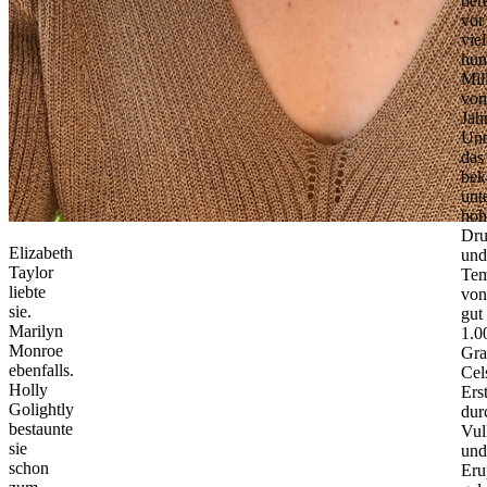
bere
vor
vie
hun
Mil
von
Jah
Un
das
bek
unt
ho
Dru
Elizabeth
und
Taylor
Tem
liebte
von
sie.
gut
Marilyn
1.0
Monroe
Gra
ebenfalls.
Cel
Holly
Ers
Golightly
dur
bestaunte
Vul
sie
und
schon
Eru