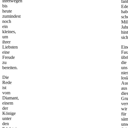
ihretwegen
fan
bis
Ede
heute
hab
zumindest
sch
noch
Mil
ein
Jah
kleines,
hint
um
sich
ihrer
Liebsten
Ein
eine
Fas
Freude
übr
zu
die
bereiten.
uns
nie
Die
losl
Rede
Au
ist
aus
vom
die
Diamant,
Gr
einem
ver
der
wir
Könige
für
unter
säm
den
uns