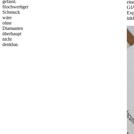
gefasst.
ein
Hochwertiger
GI
Schmuck
Exp
wäre
ink
ohne
Diamanten
überhaupt
nicht
denkbar.