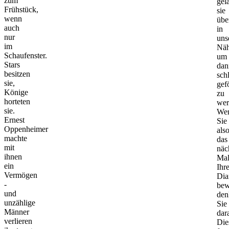
zum
gel
Frühstück,
sie
wenn
übe
auch
in
nur
uns
im
Näh
Schaufenster.
um
Stars
dan
besitzen
sch
sie,
gef
Könige
zu
horteten
wer
sie.
We
Ernest
Sie
Oppenheimer
als
machte
das
mit
näc
ihnen
Ma
ein
Ihr
Vermögen
Dia
-
bew
und
den
unzählige
Sie
Männer
dar
verlieren
Die