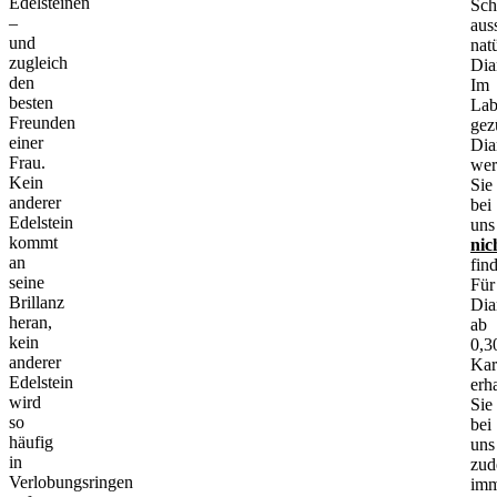
Edelsteinen
Sch
–
aus
und
nat
zugleich
Dia
den
Im
besten
Lab
Freunden
gez
einer
Dia
Frau.
wer
Kein
Sie
anderer
bei
Edelstein
uns
kommt
nic
an
fin
seine
Für
Brillanz
Dia
heran,
ab
kein
0,3
anderer
Kar
Edelstein
erh
wird
Sie
so
bei
häufig
uns
in
zu
Verlobungsringen
imm