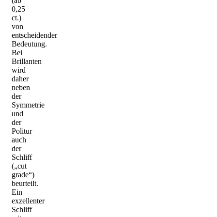
(ab
0,25
ct.)
von
entscheidender
Bedeutung.
Bei
Brillanten
wird
daher
neben
der
Symmetrie
und
der
Politur
auch
der
Schliff
(„cut
grade“)
beurteilt.
Ein
exzellenter
Schliff