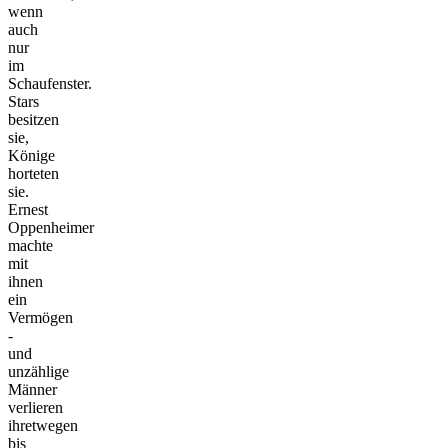
wenn
auch
nur
im
Schaufenster.
Stars
besitzen
sie,
Könige
horteten
sie.
Ernest
Oppenheimer
machte
mit
ihnen
ein
Vermögen
-
und
unzählige
Männer
verlieren
ihretwegen
bis