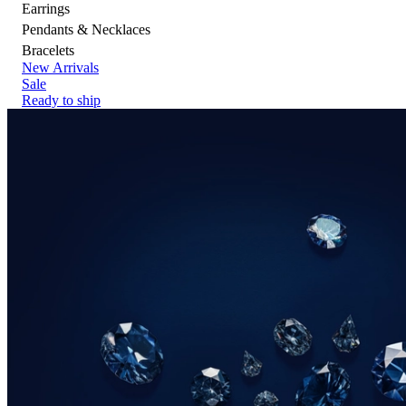
Earrings
Pendants & Necklaces
Bracelets
New Arrivals
Sale
Ready to ship