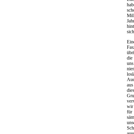
hab
sch
Mil
Jah
hint
sich
Ein
Fas
übr
die
uns
nie
losl
Au
aus
die
Gr
ver
wir
für
säm
uns
Sch
aus