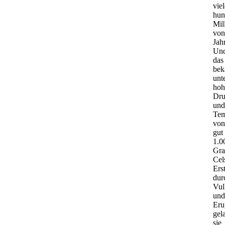
vie
hun
Mil
von
Jah
Un
das
bek
unt
ho
Dru
und
Tem
von
gut
1.0
Gra
Cel
Ers
dur
Vul
und
Eru
gel
sie