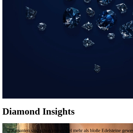
Diamond Insights
„Diamanten sind schon immer viel mehr als bloße Edelsteine gewes