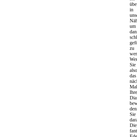
übe
in
uns
Näh
um
dan
sch
gef
zu
wer
We
Sie
als
das
näc
Ma
Ihr
Dia
bew
den
Sie
dar
Die
fan
Ede