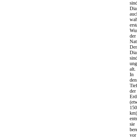
sin
Dia
auc
wah
ers
Wu
der
Nat
Den
Dia
sin
ung
alt.
In
den
Tie
der
Erd
(et
150
km
ent
sie
bere
vor