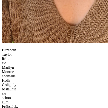
Elizabeth
Taylor
liebte
sie.
Marilyn
Monroe
ebenfalls.
Holly
Golightly
bestaunte
sie
schon
zum
Frühstück,