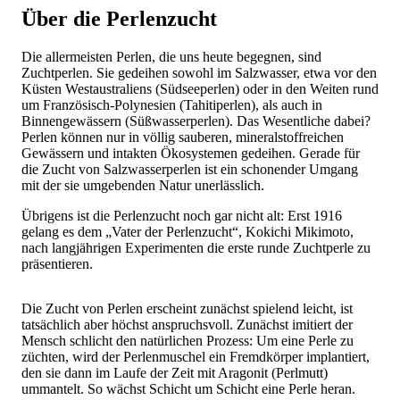
Über die Perlenzucht
Die allermeisten Perlen, die uns heute begegnen, sind
Zuchtperlen. Sie gedeihen sowohl im Salzwasser, etwa vor den
Küsten Westaustraliens (Südseeperlen) oder in den Weiten rund
um Französisch-Polynesien (Tahitiperlen), als auch in
Binnengewässern (Süßwasserperlen). Das Wesentliche dabei?
Perlen können nur in völlig sauberen, mineralstoffreichen
Gewässern und intakten Ökosystemen gedeihen. Gerade für
die Zucht von Salzwasserperlen ist ein schonender Umgang
mit der sie umgebenden Natur unerlässlich.
Übrigens ist die Perlenzucht noch gar nicht alt: Erst 1916
gelang es dem „Vater der Perlenzucht“, Kokichi Mikimoto,
nach langjährigen Experimenten die erste runde Zuchtperle zu
präsentieren.
Die Zucht von Perlen erscheint zunächst spielend leicht, ist
tatsächlich aber höchst anspruchsvoll. Zunächst imitiert der
Mensch schlicht den natürlichen Prozess: Um eine Perle zu
züchten, wird der Perlenmuschel ein Fremdkörper implantiert,
den sie dann im Laufe der Zeit mit Aragonit (Perlmutt)
ummantelt. So wächst Schicht um Schicht eine Perle heran.