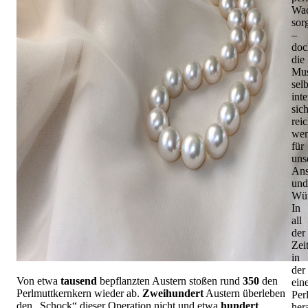
Wac
sor
–
doc
die
Mus
selb
inte
sic
reic
wen
für
uns
Ans
und
Wün
In
all
der
Zeit
in
der
Von etwa
tausend
bepflanzten Austern stoßen rund
350
den
ein
Perlmuttkernkern wieder ab.
Zweihundert
Austern überleben
Per
den „Schock“ dieser Operation nicht und etwa
hundert
hera