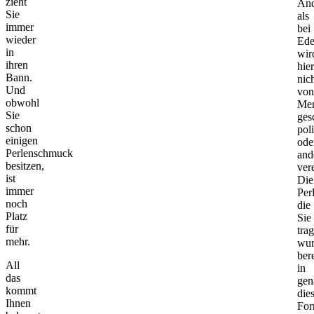
zieht
And
Sie
als
immer
bei
wieder
Ede
in
wir
ihren
hier
Bann.
nic
Und
von
obwohl
Men
Sie
ges
schon
poli
einigen
ode
Perlenschmuck
and
besitzen,
vere
ist
Die
immer
Perl
noch
die
Platz
Sie
für
tra
mehr.
wur
bere
All
in
das
gen
kommt
die
Ihnen
Fo