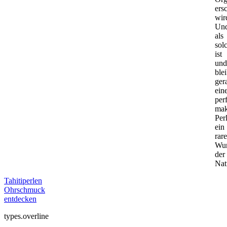
ers
wir
Un
als
sol
ist
und
blei
ger
ein
per
mak
Per
ein
rare
Wu
der
Nat
Tahitiperlen
Ohrschmuck
entdecken
types.overline