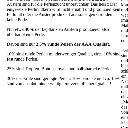
Austern sind für die Perlenzucht unbrauchbar. Das heißt: Der
kön
eingesetzte Perlmuttkern wird nicht ernährt und produziert kein
und
Perlmutt oder die Auster produziert aus sonstigen Gründen
wer
keine Perle.
imm
Mak
Nur etwa
40%
der bepflanzten Austern produzieren also
und
überhaupt eine Perle.
Une
ent
Davon sind nur
2,5% runde Perlen der AAA-Qualität
.
Per
10% sind runde Perlen minderwertiger Qualität, circa 10% sind
sin
fast runde Perlen.
und
ble
25% sind Tropfen, Buttons, ovale und halb-barocke Perlen.
sch
ein
30% der Ernte sind geringte Perlen, 10% barocke und ca. 15%
Nat
sind von absolut minderwertiger/unverkäuflicher Qualität!
mit
das
ein
„Ma
das
von
ein
leb
Org