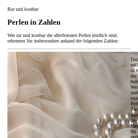
Rar und kostbar
Perlen in Zahlen
Wie rar und kostbar die allerfeinsten Perlen letztlich sind,
erkennen Sie insbesondere anhand der folgenden Zahlen:
Dad
erkl
sic
der
hoh
Wer
mak
exz
Per
Zw
kan
der
Me
für
per