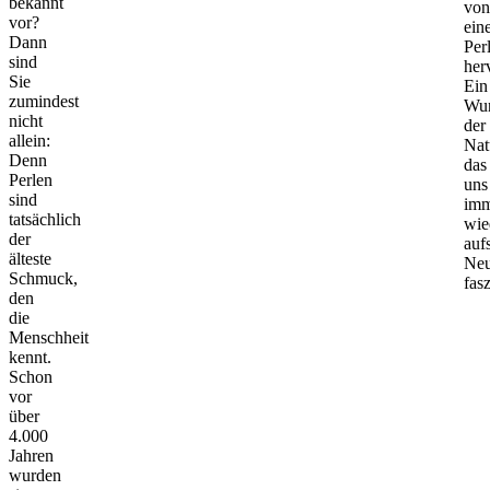
bekannt
von
vor?
ein
Dann
Per
sind
her
Sie
Ein
zumindest
Wu
nicht
der
allein:
Nat
Denn
das
Perlen
uns
sind
imm
tatsächlich
wie
der
auf
älteste
Ne
Schmuck,
fasz
den
die
Menschheit
kennt.
Schon
vor
über
4.000
Jahren
wurden