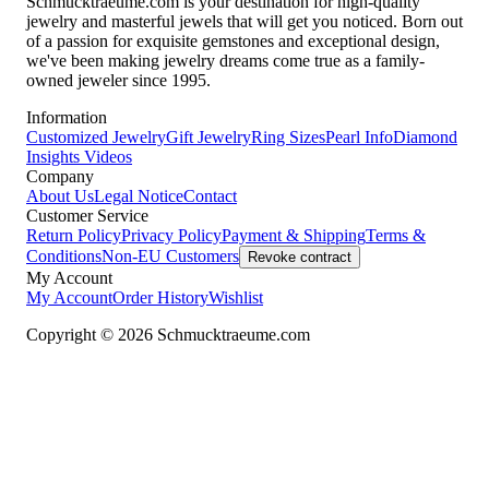
Schmucktraeume.com is your destination for high-quality
jewelry and masterful jewels that will get you noticed. Born out
of a passion for exquisite gemstones and exceptional design,
we've been making jewelry dreams come true as a family-
owned jeweler since 1995.
Information
Customized Jewelry
Gift Jewelry
Ring Sizes
Pearl Info
Diamond
Insights
Videos
Company
About Us
Legal Notice
Contact
Customer Service
Return Policy
Privacy Policy
Payment & Shipping
Terms &
Conditions
Non-EU Customers
Revoke contract
My Account
My Account
Order History
Wishlist
Copyright © 2026 Schmucktraeume.com