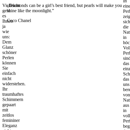
In
Vielleicht
„Diamonds can be a girl’s best friend, but pearls will make you
ein
geht
shine like the moonlight.”
Per
es
zeig
Coco Chanel
Ihnen
sic
ja
die
wie
Nat
uns:
in
Dem
höc
Glanz
Vol
schöner
Per
Perlen
sin
können
das
Sie
ein
einfach
Sch
nicht
das
widerstehen.
uns
Ihr
bere
traumhaftes
von
Schimmern
Nat
gepaart
aus
mit
in
zeitlos
voll
femininer
Per
Eleganz
beg