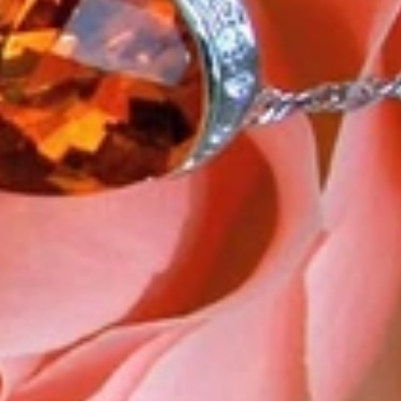
k „von der Stange“ werden Sie daher bei uns ebenso wenig finden
es begann. 1995 als kleines Juweliergeschäft nahe Münchens
man angesprochen wird. Gepaart mit höchster Leidenschaft für
he zu schätzen wissen. Seitdem bedienen wir unsere zahlreichen
llen die Lücke zwischen großen Namen und „Schmuck von der
Niveau realisieren lassen. Immer ein bisschen anders, stets mit
 mit Ihnen zu teilen. Kompromissloses Engagement, erstklassige