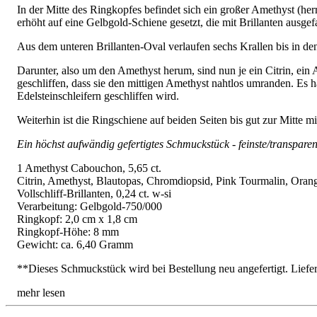
In der Mitte des Ringkopfes befindet sich ein großer Amethyst (h
erhöht auf eine Gelbgold-Schiene gesetzt, die mit Brillanten ausgefas
Aus dem unteren Brillanten-Oval verlaufen sechs Krallen bis in den
Darunter, also um den Amethyst herum, sind nun je ein Citrin, ein 
geschliffen, dass sie den mittigen Amethyst nahtlos umranden. Es h
Edelsteinschleifern geschliffen wird.
Weiterhin ist die Ringschiene auf beiden Seiten bis gut zur Mitte mi
Ein höchst aufwändig gefertigtes Schmuckstück - feinste/transpare
1 Amethyst Cabouchon, 5,65 ct.
Citrin, Amethyst, Blautopas, Chromdiopsid, Pink Tourmalin, Orange Sa
Vollschliff-Brillanten, 0,24 ct. w-si
Verarbeitung: Gelbgold-750/000
Ringkopf: 2,0 cm x 1,8 cm
Ringkopf-Höhe: 8 mm
Gewicht: ca. 6,40 Gramm
**Dieses Schmuckstück wird bei Bestellung neu angefertigt. Liefer
mehr lesen