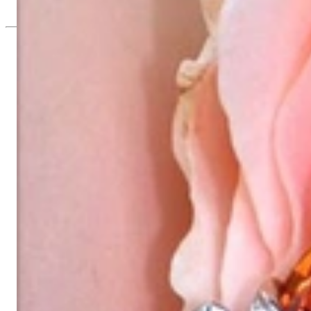
Preis auf Anfrage
Seit 1995
Exklusiver Schmuck, Leidenschaft für d
Hochwertiger Schmuck ist vor allem eine Frage des Vertrauens. Zugl
wie Hotlines mit langen Warteschleifen.
Hochwertiger Schmuck ist mehr als „nur ein Accessoire“ - das ist
gegründet, hatte meine Mutter und Gründerin Gabriela Pyka vor al
erlesene Edelsteine und Perlen, erwuchs daraus 2002 unsere Onli
Kunden aus Deutschland und der ganzen Welt ausschließlich onlin
Dabei sind wir mehr als ein Juwelier, mehr als „bloß ein Onlines
Stange“, wie er allerorts zu finden ist - mit ausgefallenen Kreatio
Raffinesse und Liebe zum Detail; stilvoll wie elegant im Design, k
Unsere Passion gilt unvergänglicher Schönheit, die sich in unseren 
Materialien, meisterhafte Fertigung, einzigartige Designs, persönlic
Es grüßt Sie herzlich