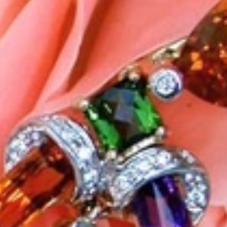
as Außergewöhnliche
eich sollte er so einzigartig sein wie die Frau, die ihn trägt. Schmuc
 nicht nur unsere Überzeugung, sondern auch der Gedanke, mit dem all
lem eines im Blick: Exklusive Schmuckkreationen anzubieten, auf die 
ne-Boutique für anspruchsvolle Schmuckkenner, die das Außergewöhnlic
e.
hop“. Wir führen keine Marken, sondern sind selbst die Marke. Wir fü
nen, die wir von unseren erfahrenen Goldschmiede Meistern auf höchstem 
ompromisslos in der Qualität.
Kreationen entfaltet. Nichts treibt uns mehr an, als diese Leidenschaft
her Service – das ist unser Versprechen an Sie.