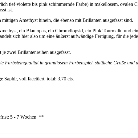
errlich tief-violette bis pink schimmernde Farbe) in makellosem, oval
st ist.
 mittigen Amethyst hinein, die ebenso mit Brillanten ausgefasst sind.
Amethyst, ein Blautopas, ein Chromdiopsid, ein Pink Tourmalin und ein O
andelt sich hier also um eine äußerst aufwändige Fertigung, für die je
t je zwei Brillantenreihen ausgefasst.
nte Farbsteinqualität in grandiosem Farbenspiel, stattliche Größe und 
phir, voll facettiert, total: 3,70 cts.
frist: 5 - 7 Wochen. **