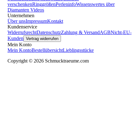
verschenken
Ringgrößen
Perleninfo
Wissenswertes über
Diamanten
Videos
Unternehmen
Über uns
Impressum
Kontakt
Kundenservice
Widerrufsrecht
Datenschutz
Zahlung & Versand
AGB
Nicht-EU-
Kunden
Vertrag widerrufen
Mein Konto
Mein Konto
Bestellübersicht
Lieblingsstücke
Copyright © 2026 Schmucktraeume.com