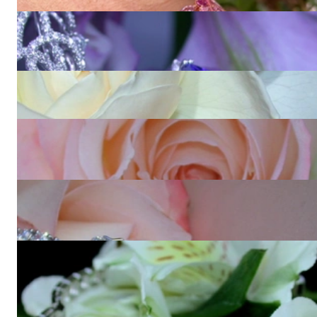
76.180,00 €
Luxuriöses AAA Tansanit Collier mit Brillanten (15,88 ct.)
Preis auf Anfrage
Prachtvoller Memory Ring mit Brillanten (10.60 ct.)
64.070,00 €
Erlesene Brillanten Ohrstecker mit Princess & Baguette
Diamanten
18.640,00 €
Exzellenter Brillanten Schlüssel Anhänger mit gelben
Diamanten
27.190,00 €
Hochkarätiger Brillanten Armreif mit Princess und Baguette
Diamanten
42.730,00 €