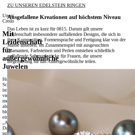
ZU UNSEREN EDELSTEIN RINGEN
Unser
Ausgefallene Kreationen auf höchstem Niveau
Credo
Das Leben ist zu kurz für 0815. Darum gilt unsere
Mit
Leidenschaft insbesondere auffallenden Designs, die sich in
ihrer Komposition, Formensprache und Fertigung klar von der
Leidenschaft
Masse abheben. Im Zusammenspiel mit ausgesuchten
für
Diamanten, Farbsteinen und Perlen entstehen schließlich
auffallende Schmuckstücke für Frauen, die unsere
außergewöhnliche
Begeisterung für das Außergewöhnliche teilen.
Juwelen
Hochwertiger
Schmuck
ist
viel
mehr
als
bloß
ein
„Accessoire”.
Das
ist