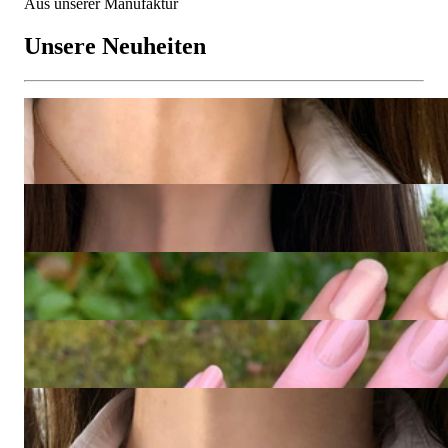
Aus unserer Manufaktur
Unsere Neuheiten
GOLDEN MEMORIES - Zauberhafte Brillanten Babyschuh
Halskette
5.800,00 €
Rubellit Mandarin Granat Halskette "Tutti Colori"
5.400,00 €
Fabelhafter Amethyst Blautopas Ring "Octagon"
5.800,00 €
GOLDEN LINK - Brillanten Ketten Ring in 750er Gelbgold
4.900,00 €
Herrlich feminine Brillanten Schleifen Halskette
1.970,00 €