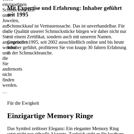
einzigartigen
Mit Expertise und Erfahrung: Inhaber geführt
Schmuckstücken
seit 1995
und
Juwelen,
auf
Schmuckkauf ist Vertrauenssache. Das ist unverhandelbar. Für
die
die Qualität unserer Schmuckstücke bürgen wir daher nicht nur
Sie
mit einem Zertifikat, sondern auch mit unserem Namen.
angesprochen
Gegründet 1995, seit 2002 ausschließlich online und bis heute
werden
Inhaber geführt, profitieren Sie von knapp 30 Jahren Erfahrung
und
in der Schmuckbranche.
die
Sie
andernorts
nicht
finden
werden.
Für die Ewigkeit
Einzigartige Memory Ringe
Das Symbol zeitloser Eleganz: Ein eleganter Memory Ring
setzt nicht nur stilvolle Akzente. Zugleich steht er für kostbare