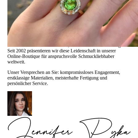
Es gibt viele Wege, Stil zu beweisen. Mit unseren
Schmuckträumen präsentieren wir Ihnen einige der Schönsten
und Prächtigsten - und das schon seit über 25 Jahren.
Hochwertiger Schmuck ist mehr als "nur ein Accessoire" – das
ist unsere Überzeugung und der Ursprung unserer Geschichte.
Gegründet 1995 als kleines Juweliergeschäft nahe München
von Gabriela Pyka, lag unser Fokus von Anfang an auf
exklusiven Schmuckkreationen, die Aufmerksamkeit erregen.
Seit 2002 präsentieren wir diese Leidenschaft in unserer
Online-Boutique für anspruchsvolle Schmuckliebhaber
weltweit.
Unser Versprechen an Sie: kompromissloses Engagement,
erstklassige Materialien, meisterhafte Fertigung und
persönlicher Service.