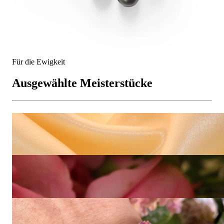
Für die Ewigkeit
Ausgewählte Meisterstücke
Prachtvolle Saphir Smaragd Ohrgehänge im Blüten Design
Preis auf Anfrage
High Jewelry: Einzigartiger kolumbianischer Smaragd Ring
(Muzo Green, Minor Oil)
230.320,00 €
High Jewelry: Spektakuläres Pink Saphir Armband (115,07 ct.)