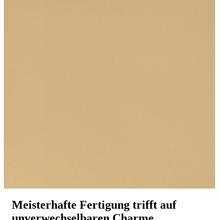
Meisterhafte Fertigung trifft auf
unverwechselbaren Charme