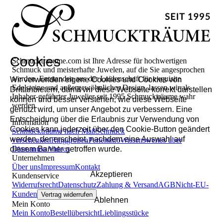
Cookies
Schmucktraeume.com ist Ihre Adresse für hochwertigen
Schmuck und meisterhafte Juwelen, auf die Sie angesprochen
werden. Entstanden aus der Leidenschaft für exquisite
Wir verwenden eigene Cookies und Cookies von
Edelsteine und außergewöhnliches Design, lassen wir als
Drittanbietern, damit wir diese Webseite korrekt darstellen
Inhaber-geführter Juwelier seit 1995 Schmuckträume wahr
können und besser verstehen, wie diese Webseite
werden.
genutzt wird, um unser Angebot zu verbessern. Eine
Entscheidung über die Erlaubnis zur Verwendung von
Information
Cookies kann jederzeit über den Cookie-Button geändert
Schmuckträume nach Maß
Schmuck
werden, der erscheint, nachdem eine Auswahl auf
verschenken
Ringgrößen
Perleninfo
Wissenswertes über
Diamanten
Videos
diesem Banner getroffen wurde.
Unternehmen
Über uns
Impressum
Kontakt
Akzeptieren
Kundenservice
Widerrufsrecht
Datenschutz
Zahlung & Versand
AGB
Nicht-EU-
Kunden
Vertrag widerrufen
Ablehnen
Mein Konto
Mein Konto
Bestellübersicht
Lieblingsstücke