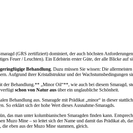
aragd (GRS zertifiziert) dominiert, der auch höchsten Anforderungen 
ges Feuer / Leuchten). Ein Edelstein erster Güte, der alle Blicke auf si
 geringfügige Behandlung
. Dazu müssen Sie wissen: Die allermeist
ssern. Aufgrund ihrer Kristallstruktur und der Wachstumsbedingungen si
ät der Behandlung.** „Minor Oil“**, wie auch bei diesem Smaragd, steh
 verfügt
schon von Natur aus
über ein unglaubliche Schönheit.
alen Behandlung aus. Smaragde mit Prädikat „minor“ in dieser stattlich
en. So erklärt sich der hohe Wert dieses Ausnahme-Smaragds.
Grün, das man unter kolumbianischen Smaragden finden kann. Entsprec
chen Muzo Mine – so leitet sich der Name und damit das Prädikat ab,
n, die eben aus der Muzo Mine stammen, gleich.