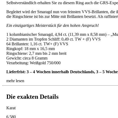
Selbstverständlich erhalten Sie zu diesem Ring auch die GRS-Exper
Begleitet wird der Smaragd nun von feinsten VVS-Brillanten, die 
die Ringschiene ist bis zur Mitte mit Brillanten besetzt. Als raffini
Ein einzigartiges Meisterstück für den hohen Anspruch!
1 kolumbianischer Smaragd, 4,94 ct. (11,39 mm x 8,58 mm) – „Mu
2 Diamanten im Tropfen Schliff: 0,49 ct. TW + (F) VVS
64 Brillanten: 1,16 ct. TW+ (F) VVS
Ringkopf: 18 mm x 16,5 mm
Ringschiene: 2,7 mm bis 2 mm breit
Gewicht: circa 8 Gramm
Verarbeitung: Weißgold 750/000
Lieferfrist: 3 – 4 Wochen innerhalb Deutschlands, 3 – 5 Woc
mehr lesen
Die exakten Details
Karat
6.580