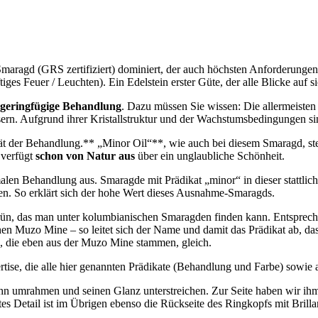
aragd (GRS zertifiziert) dominiert, der auch höchsten Anforderungen 
ges Feuer / Leuchten). Ein Edelstein erster Güte, der alle Blicke auf si
 geringfügige Behandlung
. Dazu müssen Sie wissen: Die allermeist
ssern. Aufgrund ihrer Kristallstruktur und der Wachstumsbedingungen si
ät der Behandlung.** „Minor Oil“**, wie auch bei diesem Smaragd, steh
 verfügt
schon von Natur aus
über ein unglaubliche Schönheit.
alen Behandlung aus. Smaragde mit Prädikat „minor“ in dieser stattlich
en. So erklärt sich der hohe Wert dieses Ausnahme-Smaragds.
Grün, das man unter kolumbianischen Smaragden finden kann. Entsprec
chen Muzo Mine – so leitet sich der Name und damit das Prädikat ab,
n, die eben aus der Muzo Mine stammen, gleich.
tise, die alle hier genannten Prädikate (Behandlung und Farbe) sowie 
ihn umrahmen und seinen Glanz unterstreichen. Zur Seite haben wir ihm
ertes Detail ist im Übrigen ebenso die Rückseite des Ringkopfs mit Brilla