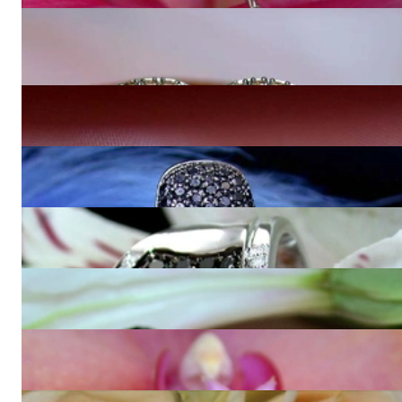
Attraktive Ohrstecker mit braunen, weißen & schwarzen
Diamanten
3.720,00 €
Anhänger mit weißen, naturbraunen und schwarzen Diamanten
2.880,00 €
Zeitlose schwarze Diamanten Ohrstecker
5.050,00 €
Extra breiter schwarze Diamanten Ring
4.270,00 €
Attraktive schwarze Diamanten Ohrstecker
4.670,00 €
Zeitlose Ohrringe mit schwarzen Diamanten
4.270,00 €