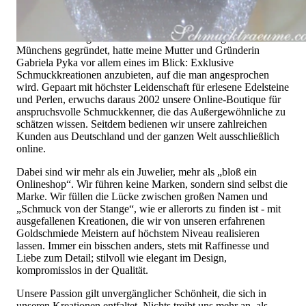
Hochwertiger Schmuck ist mehr als „nur ein Accessoire“ - das
ist nicht nur unsere Überzeugung, sondern auch der Gedanke,
mit dem alles begann. 1995 als kleines Juweliergeschäft nahe
Münchens gegründet, hatte meine Mutter und Gründerin
Gabriela Pyka vor allem eines im Blick: Exklusive
Schmuckkreationen anzubieten, auf die man angesprochen
wird. Gepaart mit höchster Leidenschaft für erlesene Edelsteine
und Perlen, erwuchs daraus 2002 unsere Online-Boutique für
anspruchsvolle Schmuckkenner, die das Außergewöhnliche zu
schätzen wissen. Seitdem bedienen wir unsere zahlreichen
Kunden aus Deutschland und der ganzen Welt ausschließlich
online.
Dabei sind wir mehr als ein Juwelier, mehr als „bloß ein
Onlineshop“. Wir führen keine Marken, sondern sind selbst die
Marke. Wir füllen die Lücke zwischen großen Namen und
„Schmuck von der Stange“, wie er allerorts zu finden ist - mit
ausgefallenen Kreationen, die wir von unseren erfahrenen
Goldschmiede Meistern auf höchstem Niveau realisieren
lassen. Immer ein bisschen anders, stets mit Raffinesse und
Liebe zum Detail; stilvoll wie elegant im Design,
kompromisslos in der Qualität.
Unsere Passion gilt unvergänglicher Schönheit, die sich in
unseren Kreationen entfaltet. Nichts treibt uns mehr an, als