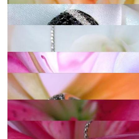
5.600,00 €
Stattliche schwarze Diamanten Ohrringe im Zick-Zack-Design
6.680,00 €
Auffallender Anhänger mit schwarzen Diamanten & Brillanten
im Zick-Zack-Design
3.060,00 €
Interessanter Ring mit cognac-braunen Diamanten
3.390,00 €
Aparter Ring mit schwarzen Diamanten, weißen &
naturbraunen Brillanten
3.100,00 €
Herrliche Halb Creolen mit braunen Diamanten
3.960,00 €
Interessanter Anhänger mit weißen & braunen Brillanten
3.030,00 €