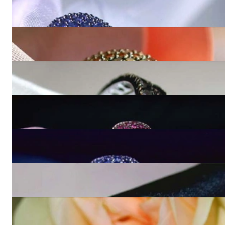
Stattlicher Saphir Pavé Ring
4.460,00 €
Zeitloser Ring mit naturbraunen Brillanten
5.290,00 €
Schlichter schwarze Diamanten Ring
4.980,00 €
Funkelnde Rubin Ohrstecker
4.750,00 €
Funkelnde Saphir Ohrstecker
4.460,00 €
Stattlicher schwarze Diamanten Ring im Zick-Zack-Design
4.670,00 €
Feinster Naturbraune Brillanten Ring im Zick-Zack-Design