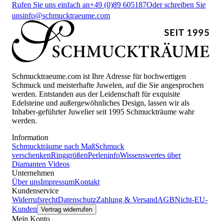
Rufen Sie uns einfach an
+49 (0)89 605187
Oder schreiben Sie
uns
info@schmucktraeume.com
Schmucktraeume.com ist Ihre Adresse für hochwertigen
Schmuck und meisterhafte Juwelen, auf die Sie angesprochen
werden. Entstanden aus der Leidenschaft für exquisite
Edelsteine und außergewöhnliches Design, lassen wir als
Inhaber-geführter Juwelier seit 1995 Schmuckträume wahr
werden.
Information
Schmuckträume nach Maß
Schmuck
verschenken
Ringgrößen
Perleninfo
Wissenswertes über
Diamanten
Videos
Unternehmen
Über uns
Impressum
Kontakt
Kundenservice
Widerrufsrecht
Datenschutz
Zahlung & Versand
AGB
Nicht-EU-
Kunden
Vertrag widerrufen
Mein Konto