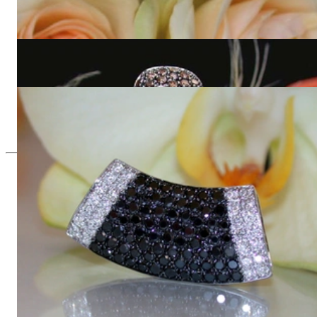
Braune Brillanten Ohrstecker im Zick-Zack-Design
7.300,00 €
Massive Braune Brillanten Ohrstecker
5.290,00 €
Puristischer schwarz weiß Diamanten Anhänger
2.910,00 €
Seit 1995
Exklusiver Schmuck, Leidenschaft für
das Außergewöhnliche
Hochwertiger Schmuck ist vor allem eine Frage des
Vertrauens. Zugleich sollte er so einzigartig sein wie die Frau,
die ihn trägt. Schmuck „von der Stange“ werden Sie daher bei
uns ebenso wenig finden wie Hotlines mit langen
Warteschleifen.