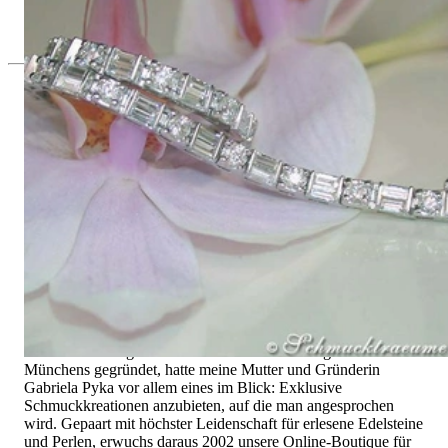
23.580,00 €
Seit 1995
Exklusiver Schmuck, Leidenschaft für
das Außergewöhnliche
Hochwertiger Schmuck ist vor allem eine Frage des
Vertrauens. Zugleich sollte er so einzigartig sein wie die Frau,
die ihn trägt. Schmuck „von der Stange“ werden Sie daher bei
uns ebenso wenig finden wie Hotlines mit langen
Warteschleifen.
Hochwertiger Schmuck ist mehr als „nur ein Accessoire“ - das
ist nicht nur unsere Überzeugung, sondern auch der Gedanke,
mit dem alles begann. 1995 als kleines Juweliergeschäft nahe
Münchens gegründet, hatte meine Mutter und Gründerin
Gabriela Pyka vor allem eines im Blick: Exklusive
Schmuckkreationen anzubieten, auf die man angesprochen
wird. Gepaart mit höchster Leidenschaft für erlesene Edelsteine
und Perlen, erwuchs daraus 2002 unsere Online-Boutique für