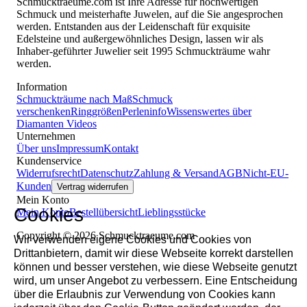
Schmucktraeume.com ist Ihre Adresse für hochwertigen
Schmuck und meisterhafte Juwelen, auf die Sie angesprochen
werden. Entstanden aus der Leidenschaft für exquisite
Edelsteine und außergewöhnliches Design, lassen wir als
Inhaber-geführter Juwelier seit 1995 Schmuckträume wahr
werden.
Information
Schmuckträume nach Maß
Schmuck
verschenken
Ringgrößen
Perleninfo
Wissenswertes über
Diamanten
Videos
Unternehmen
Über uns
Impressum
Kontakt
Kundenservice
Widerrufsrecht
Datenschutz
Zahlung & Versand
AGB
Nicht-EU-
Kunden
Vertrag widerrufen
Mein Konto
Cookies
Mein Konto
Bestellübersicht
Lieblingsstücke
Copyright © 2026 Schmucktraeume.com
Wir verwenden eigene Cookies und Cookies von
Drittanbietern, damit wir diese Webseite korrekt darstellen
können und besser verstehen, wie diese Webseite genutzt
wird, um unser Angebot zu verbessern. Eine Entscheidung
über die Erlaubnis zur Verwendung von Cookies kann