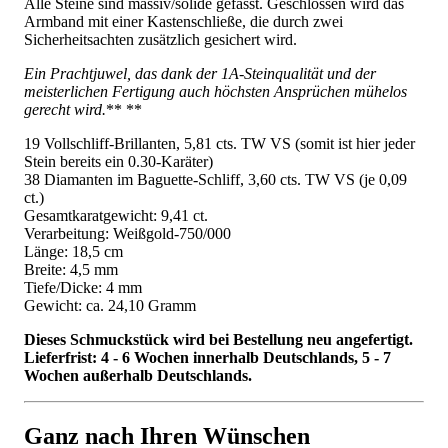
Alle Steine sind massiv/solide gefasst. Geschlossen wird das
Armband mit einer Kastenschließe, die durch zwei
Sicherheitsachten zusätzlich gesichert wird.
Ein Prachtjuwel, das dank der 1A-Steinqualität und der
meisterlichen Fertigung auch höchsten Ansprüchen mühelos
gerecht wird.
** **
19 Vollschliff-Brillanten, 5,81 cts. TW VS (somit ist hier jeder
Stein bereits ein 0.30-Karäter)
38 Diamanten im Baguette-Schliff, 3,60 cts. TW VS (je 0,09
ct.)
Gesamtkaratgewicht: 9,41 ct.
Verarbeitung: Weißgold-750/000
Länge: 18,5 cm
Breite: 4,5 mm
Tiefe/Dicke: 4 mm
Gewicht: ca. 24,10 Gramm
Dieses Schmuckstück wird bei Bestellung neu angefertigt.
Lieferfrist: 4 - 6 Wochen innerhalb Deutschlands, 5 - 7
Wochen außerhalb Deutschlands.
Ganz nach Ihren Wünschen