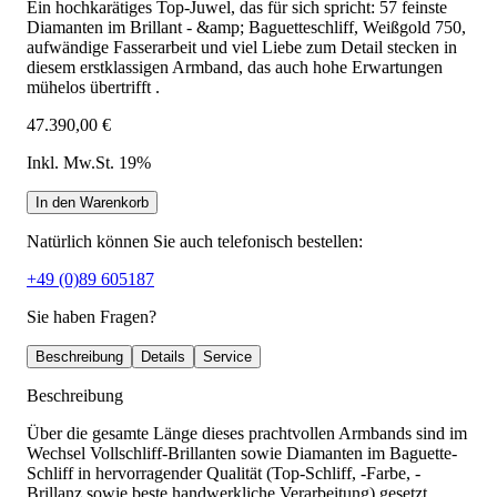
Ein hochkarätiges Top-Juwel, das für sich spricht: 57 feinste
Diamanten im Brillant - &amp; Baguetteschliff, Weißgold 750,
aufwändige Fasserarbeit und viel Liebe zum Detail stecken in
diesem erstklassigen Armband, das auch hohe Erwartungen
mühelos übertrifft .
47.390,00 €
Inkl. Mw.St. 19%
In den Warenkorb
Natürlich können Sie auch telefonisch bestellen:
+49 (0)89 605187
Sie haben Fragen?
Beschreibung
Details
Service
Beschreibung
Über die gesamte Länge dieses prachtvollen Armbands sind im
Wechsel Vollschliff-Brillanten sowie Diamanten im Baguette-
Schliff in hervorragender Qualität (Top-Schliff, -Farbe, -
Brillanz sowie beste handwerkliche Verarbeitung) gesetzt.