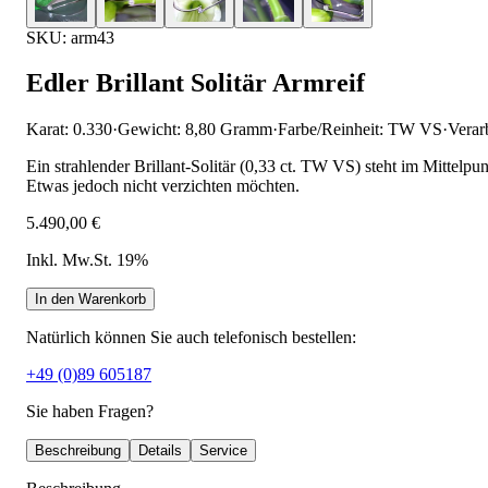
SKU: arm43
Edler Brillant Solitär Armreif
Karat: 0.330
·
Gewicht: 8,80 Gramm
·
Farbe/Reinheit: TW VS
·
Verar
Ein strahlender Brillant-Solitär (0,33 ct. TW VS) steht im Mittelp
Etwas jedoch nicht verzichten möchten.
5.490,00 €
Inkl. Mw.St. 19%
In den Warenkorb
Natürlich können Sie auch telefonisch bestellen:
+49 (0)89 605187
Sie haben Fragen?
Beschreibung
Details
Service