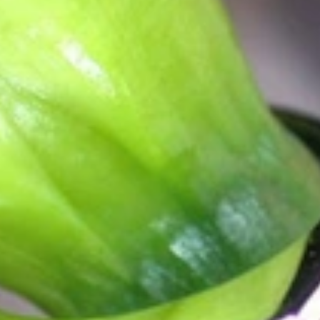
as Außergewöhnliche
eich sollte er so einzigartig sein wie die Frau, die ihn trägt. Schmuc
 nicht nur unsere Überzeugung, sondern auch der Gedanke, mit dem all
lem eines im Blick: Exklusive Schmuckkreationen anzubieten, auf die 
ne-Boutique für anspruchsvolle Schmuckkenner, die das Außergewöhnlic
e.
hop“. Wir führen keine Marken, sondern sind selbst die Marke. Wir fü
nen, die wir von unseren erfahrenen Goldschmiede Meistern auf höchstem 
ompromisslos in der Qualität.
Kreationen entfaltet. Nichts treibt uns mehr an, als diese Leidenschaft
her Service – das ist unser Versprechen an Sie.