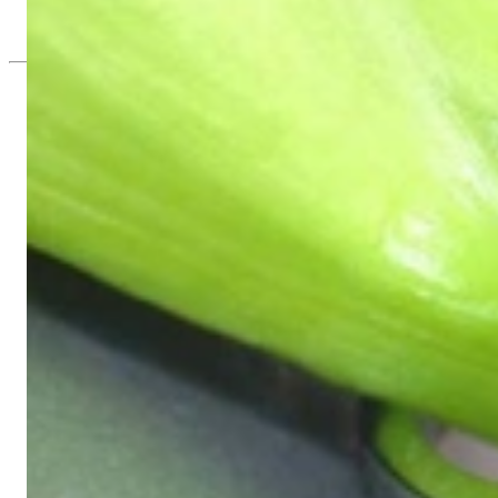
3.840,00 €
Seit 1995
Exklusiver Schmuck, Leidenschaft für d
Hochwertiger Schmuck ist vor allem eine Frage des Vertrauens. Zugl
wie Hotlines mit langen Warteschleifen.
Hochwertiger Schmuck ist mehr als „nur ein Accessoire“ - das ist
gegründet, hatte meine Mutter und Gründerin Gabriela Pyka vor al
erlesene Edelsteine und Perlen, erwuchs daraus 2002 unsere Onli
Kunden aus Deutschland und der ganzen Welt ausschließlich onlin
Dabei sind wir mehr als ein Juwelier, mehr als „bloß ein Onlines
Stange“, wie er allerorts zu finden ist - mit ausgefallenen Kreatio
Raffinesse und Liebe zum Detail; stilvoll wie elegant im Design, k
Unsere Passion gilt unvergänglicher Schönheit, die sich in unseren 
Materialien, meisterhafte Fertigung, einzigartige Designs, persönlic
Es grüßt Sie herzlich