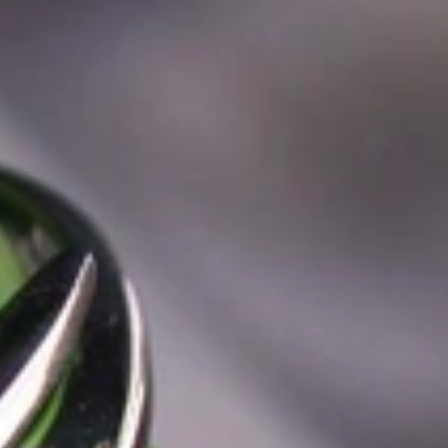
k „von der Stange“ werden Sie daher bei uns ebenso wenig finden
es begann. 1995 als kleines Juweliergeschäft nahe Münchens
man angesprochen wird. Gepaart mit höchster Leidenschaft für
he zu schätzen wissen. Seitdem bedienen wir unsere zahlreichen
llen die Lücke zwischen großen Namen und „Schmuck von der
Niveau realisieren lassen. Immer ein bisschen anders, stets mit
 mit Ihnen zu teilen. Kompromissloses Engagement, erstklassige