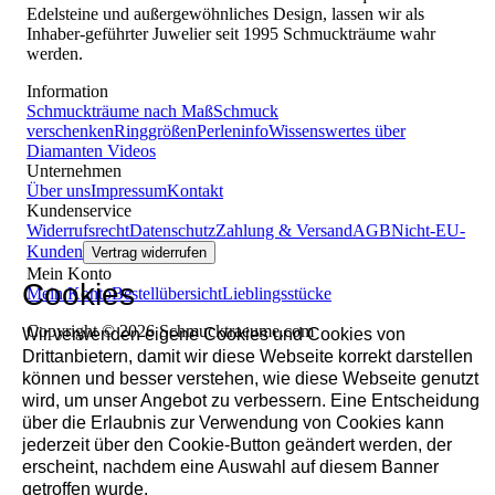
Edelsteine und außergewöhnliches Design, lassen wir als
Inhaber-geführter Juwelier seit 1995 Schmuckträume wahr
werden.
Information
Schmuckträume nach Maß
Schmuck
verschenken
Ringgrößen
Perleninfo
Wissenswertes über
Diamanten
Videos
Unternehmen
Über uns
Impressum
Kontakt
Kundenservice
Widerrufsrecht
Datenschutz
Zahlung & Versand
AGB
Nicht-EU-
Kunden
Vertrag widerrufen
Mein Konto
Cookies
Mein Konto
Bestellübersicht
Lieblingsstücke
Copyright © 2026 Schmucktraeume.com
Wir verwenden eigene Cookies und Cookies von
Drittanbietern, damit wir diese Webseite korrekt darstellen
können und besser verstehen, wie diese Webseite genutzt
wird, um unser Angebot zu verbessern. Eine Entscheidung
über die Erlaubnis zur Verwendung von Cookies kann
jederzeit über den Cookie-Button geändert werden, der
erscheint, nachdem eine Auswahl auf diesem Banner
getroffen wurde.