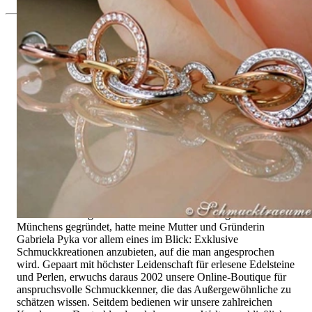
Seit 1995
Exklusiver Schmuck, Leidenschaft für
das Außergewöhnliche
Hochwertiger Schmuck ist vor allem eine Frage des
Vertrauens. Zugleich sollte er so einzigartig sein wie die Frau,
die ihn trägt. Schmuck „von der Stange“ werden Sie daher bei
uns ebenso wenig finden wie Hotlines mit langen
Warteschleifen.
Hochwertiger Schmuck ist mehr als „nur ein Accessoire“ - das
ist nicht nur unsere Überzeugung, sondern auch der Gedanke,
mit dem alles begann. 1995 als kleines Juweliergeschäft nahe
Münchens gegründet, hatte meine Mutter und Gründerin
Gabriela Pyka vor allem eines im Blick: Exklusive
Schmuckkreationen anzubieten, auf die man angesprochen
wird. Gepaart mit höchster Leidenschaft für erlesene Edelsteine
und Perlen, erwuchs daraus 2002 unsere Online-Boutique für
anspruchsvolle Schmuckkenner, die das Außergewöhnliche zu
schätzen wissen. Seitdem bedienen wir unsere zahlreichen