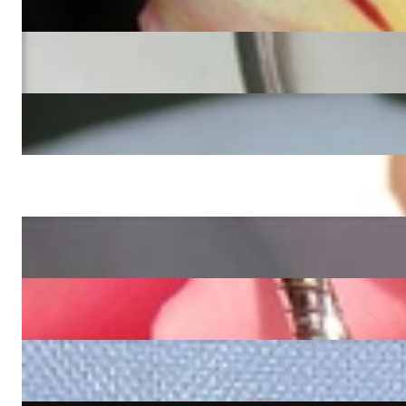
5.460,00 €
Wundervoller Diamanten Herz Anhänger (2,09 ct.)
10.410,00 €
Exquisiter Brillanten Herz Ring
14.100,00 €
Bildschöner Brillanten Herz Anhänger mit Diamanten
5.520,00 €
Bezaubernder Herz Anhänger mit Diamanten in Gelbgold
2.940,00 €
Graziler Diamanten Anhänger im Herz Design
1.370,00 €
Bezaubernder Herz Anhänger mit Diamanten in Weißgold
2.940,00 €