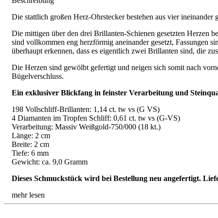
Beschreibung
Die stattlich großen Herz-Ohrstecker bestehen aus vier ineinander 
Die mittigen über den drei Brillanten-Schienen gesetzten Herzen be
sind vollkommen eng herzförmig aneinander gesetzt, Fassungen sin
überhaupt erkennen, dass es eigentlich zwei Brillanten sind, die 
Die Herzen sind gewölbt gefertigt und neigen sich somit nach vo
Bügelverschluss.
Ein exklusiver Blickfang in feinster Verarbeitung und Steinqual
198 Vollschliff-Brillanten: 1,14 ct. tw vs (G VS)
4 Diamanten im Tropfen Schliff: 0,61 ct. tw vs (G-VS)
Verarbeitung: Massiv Weißgold-750/000 (18 kt.)
Länge: 2 cm
Breite: 2 cm
Tiefe: 6 mm
Gewicht: ca. 9,0 Gramm
Dieses Schmuckstück wird bei Bestellung neu angefertigt. Lief
mehr lesen