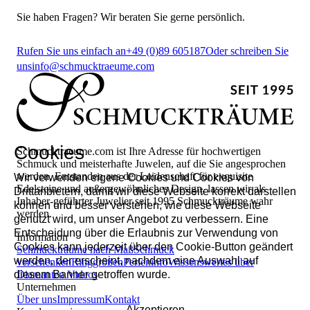
Sie haben Fragen? Wir beraten Sie gerne persönlich.
Rufen Sie uns einfach an
+49 (0)89 605187
Oder schreiben Sie
uns
info@schmucktraeume.com
Cookies
Schmucktraeume.com ist Ihre Adresse für hochwertigen
Schmuck und meisterhafte Juwelen, auf die Sie angesprochen
werden. Entstanden aus der Leidenschaft für exquisite
Wir verwenden eigene Cookies und Cookies von
Edelsteine und außergewöhnliches Design, lassen wir als
Drittanbietern, damit wir diese Webseite korrekt darstellen
Inhaber-geführter Juwelier seit 1995 Schmuckträume wahr
können und besser verstehen, wie diese Webseite
werden.
genutzt wird, um unser Angebot zu verbessern. Eine
Entscheidung über die Erlaubnis zur Verwendung von
Information
Cookies kann jederzeit über den Cookie-Button geändert
Schmuckträume nach Maß
Schmuck
werden, der erscheint, nachdem eine Auswahl auf
verschenken
Ringgrößen
Perleninfo
Wissenswertes über
diesem Banner getroffen wurde.
Diamanten
Videos
Unternehmen
Über uns
Impressum
Kontakt
Akzeptieren