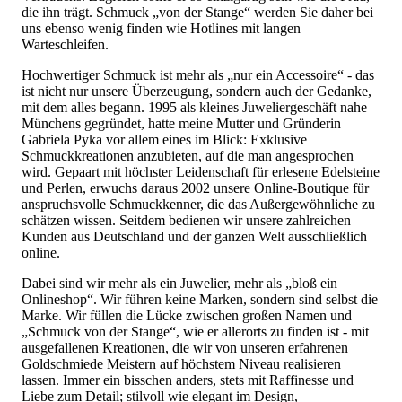
die ihn trägt. Schmuck „von der Stange“ werden Sie daher bei
uns ebenso wenig finden wie Hotlines mit langen
Warteschleifen.
Hochwertiger Schmuck ist mehr als „nur ein Accessoire“ - das
ist nicht nur unsere Überzeugung, sondern auch der Gedanke,
mit dem alles begann. 1995 als kleines Juweliergeschäft nahe
Münchens gegründet, hatte meine Mutter und Gründerin
Gabriela Pyka vor allem eines im Blick: Exklusive
Schmuckkreationen anzubieten, auf die man angesprochen
wird. Gepaart mit höchster Leidenschaft für erlesene Edelsteine
und Perlen, erwuchs daraus 2002 unsere Online-Boutique für
anspruchsvolle Schmuckkenner, die das Außergewöhnliche zu
schätzen wissen. Seitdem bedienen wir unsere zahlreichen
Kunden aus Deutschland und der ganzen Welt ausschließlich
online.
Dabei sind wir mehr als ein Juwelier, mehr als „bloß ein
Onlineshop“. Wir führen keine Marken, sondern sind selbst die
Marke. Wir füllen die Lücke zwischen großen Namen und
„Schmuck von der Stange“, wie er allerorts zu finden ist - mit
ausgefallenen Kreationen, die wir von unseren erfahrenen
Goldschmiede Meistern auf höchstem Niveau realisieren
lassen. Immer ein bisschen anders, stets mit Raffinesse und
Liebe zum Detail; stilvoll wie elegant im Design,