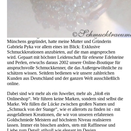
die ihn trägt. Schmuck „von der Stange“ werden Sie daher bei
uns ebenso wenig finden wie Hotlines mit langen
Warteschleifen.
Hochwertiger Schmuck ist mehr als „nur ein Accessoire“ - das
ist nicht nur unsere Überzeugung, sondern auch der Gedanke,
mit dem alles begann. 1995 als kleines Juweliergeschäft nahe
Münchens gegründet, hatte meine Mutter und Gründerin
Gabriela Pyka vor allem eines im Blick: Exklusive
Schmuckkreationen anzubieten, auf die man angesprochen
wird. Gepaart mit höchster Leidenschaft für erlesene Edelsteine
und Perlen, erwuchs daraus 2002 unsere Online-Boutique für
anspruchsvolle Schmuckkenner, die das Außergewöhnliche zu
schätzen wissen. Seitdem bedienen wir unsere zahlreichen
Kunden aus Deutschland und der ganzen Welt ausschließlich
online.
Dabei sind wir mehr als ein Juwelier, mehr als „bloß ein
Onlineshop“. Wir führen keine Marken, sondern sind selbst die
Marke. Wir füllen die Lücke zwischen großen Namen und
„Schmuck von der Stange“, wie er allerorts zu finden ist - mit
ausgefallenen Kreationen, die wir von unseren erfahrenen
Goldschmiede Meistern auf höchstem Niveau realisieren
lassen. Immer ein bisschen anders, stets mit Raffinesse und
Liebe zum Detail; stilvoll wie elegant im Design,