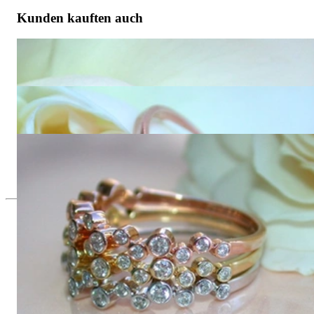
Kunden kauften auch
Charmanter Diamanten Memory Ring in Gelbgold
1.280,00 €
Graziler Diamanten Memory Ring in Roségold
1.280,00 €
Drei grazile Diamanten Memory Ringe
3.840,00 €
Seit 1995
Exklusiver Schmuck, Leidenschaft für
das Außergewöhnliche
Hochwertiger Schmuck ist vor allem eine Frage des
Vertrauens. Zugleich sollte er so einzigartig sein wie die Frau,