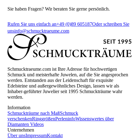
Sie haben Fragen? Wir beraten Sie gerne persönlich.
Rufen Sie uns einfach an
+49 (0)89 605187
Oder schreiben Sie
uns
info@schmucktraeume.com
Schmucktraeume.com ist Ihre Adresse für hochwertigen
Schmuck und meisterhafte Juwelen, auf die Sie angesprochen
werden. Entstanden aus der Leidenschaft für exquisite
Edelsteine und außergewöhnliches Design, lassen wir als
Inhaber-geführter Juwelier seit 1995 Schmuckträume wahr
werden.
Information
Schmuckträume nach Maß
Schmuck
verschenken
Ringgrößen
Perleninfo
Wissenswertes über
Diamanten
Videos
Unternehmen
Über uns
Impressum
Kontakt