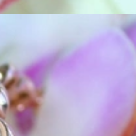
as Außergewöhnliche
eich sollte er so einzigartig sein wie die Frau, die ihn trägt. Schmuc
 nicht nur unsere Überzeugung, sondern auch der Gedanke, mit dem all
lem eines im Blick: Exklusive Schmuckkreationen anzubieten, auf die 
ne-Boutique für anspruchsvolle Schmuckkenner, die das Außergewöhnlic
e.
hop“. Wir führen keine Marken, sondern sind selbst die Marke. Wir fü
nen, die wir von unseren erfahrenen Goldschmiede Meistern auf höchstem 
ompromisslos in der Qualität.