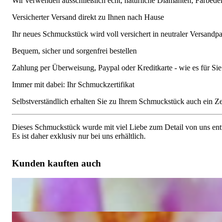
Wir verwenden ausschließlich echt, natürliche Diamanten, Farbede
Versicherter Versand direkt zu Ihnen nach Hause
Ihr neues Schmuckstück wird voll versichert in neutraler Versandpa
Bequem, sicher und sorgenfrei bestellen
Zahlung per Überweisung, Paypal oder Kreditkarte - wie es für S
Immer mit dabei: Ihr Schmuckzertifikat
Selbstverständlich erhalten Sie zu Ihrem Schmuckstück auch ein Zert
Dieses Schmuckstück wurde mit viel Liebe zum Detail von uns entw
Es ist daher exklusiv nur bei uns erhältlich.
Kunden kauften auch
Drei attraktive Brillanten Memory Ringe (Stacking Rings)
6.289,99 €