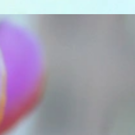
k „von der Stange“ werden Sie daher bei uns ebenso wenig finden
es begann. 1995 als kleines Juweliergeschäft nahe Münchens
man angesprochen wird. Gepaart mit höchster Leidenschaft für
he zu schätzen wissen. Seitdem bedienen wir unsere zahlreichen
llen die Lücke zwischen großen Namen und „Schmuck von der
Niveau realisieren lassen. Immer ein bisschen anders, stets mit