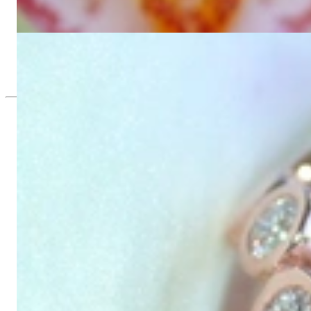
Edler Diamanten Memory Ring in Gelbgold
2.100,00 €
Edler Diamanten Memory Ring in Roségold
2.100,00 €
Seit 1995
Exklusiver Schmuck, Leidenschaft für d
Hochwertiger Schmuck ist vor allem eine Frage des Vertrauens. Zugl
wie Hotlines mit langen Warteschleifen.
Hochwertiger Schmuck ist mehr als „nur ein Accessoire“ - das ist
gegründet, hatte meine Mutter und Gründerin Gabriela Pyka vor al
erlesene Edelsteine und Perlen, erwuchs daraus 2002 unsere Onli
Kunden aus Deutschland und der ganzen Welt ausschließlich onlin
Dabei sind wir mehr als ein Juwelier, mehr als „bloß ein Onlines
Stange“, wie er allerorts zu finden ist - mit ausgefallenen Kreatio
Raffinesse und Liebe zum Detail; stilvoll wie elegant im Design, k