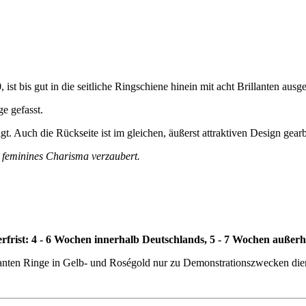
st bis gut in die seitliche Ringschiene hinein mit acht Brillanten ausge
ge gefasst.
t. Auch die Rückseite ist im gleichen, äußerst attraktiven Design gearb
ch feminines Charisma verzaubert.
erfrist: 4 - 6 Wochen innerhalb Deutschlands, 5 - 7 Wochen außer
lanten Ringe in Gelb- und Roségold nur zu Demonstrationszwecken diene