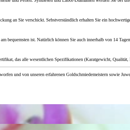
lsteine und Perlen. Synthesen und Labor-Diamanten werden Sie bei uns 
ckung an Sie verschickt. Sebstverständlich erhalten Sie ein hochwerti
ie am bequemsten ist. Natürlich können Sie auch innerhalb von 14 Ta
ifikat, das alle wesentlichen Spezifikationen (Karatgewicht, Qualität, L
orfen und von unseren erfahrenen Goldschmiedemeistern sowie Juwelenf