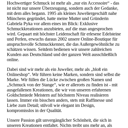
Hochwertiger Schmuck ist mehr als „nur ein Accessoire“ - das
ist nicht nur unsere Überzeugung, sondern auch der Gedanke,
mit dem alles begann. 1995 als kleines Juweliergeschäft nahe
Münchens gegründet, hatte meine Mutter und Gründerin
Gabriela Pyka vor allem eines im Blick: Exklusive
Schmuckkreationen anzubieten, auf die man angesprochen
wird. Gepaart mit höchster Leidenschaft für erlesene Edelsteine
und Perlen, erwuchs daraus 2002 unsere Online-Boutique für
anspruchsvolle Schmuckkenner, die das Außergewöhnliche zu
schätzen wissen. Seitdem bedienen wir unsere zahlreichen
Kunden aus Deutschland und der ganzen Welt ausschließlich
online.
Dabei sind wir mehr als ein Juwelier, mehr als „bloß ein
Onlineshop“. Wir führen keine Marken, sondern sind selbst die
Marke. Wir füllen die Lücke zwischen großen Namen und
„Schmuck von der Stange“, wie er allerorts zu finden ist - mit
ausgefallenen Kreationen, die wir von unseren erfahrenen
Goldschmiede Meistern auf höchstem Niveau realisieren
lassen. Immer ein bisschen anders, stets mit Raffinesse und
Liebe zum Detail; stilvoll wie elegant im Design,
kompromisslos in der Qualität.
Unsere Passion gilt unvergänglicher Schönheit, die sich in
unseren Kreationen entfaltet. Nichts treibt uns mehr an, als