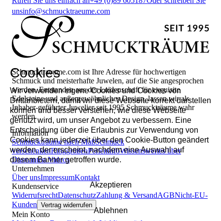
Rufen Sie uns einfach an
+49 (0)89 605187
Oder schreiben Sie
uns
info@schmucktraeume.com
Cookies
Schmucktraeume.com ist Ihre Adresse für hochwertigen
Schmuck und meisterhafte Juwelen, auf die Sie angesprochen
werden. Entstanden aus der Leidenschaft für exquisite
Wir verwenden eigene Cookies und Cookies von
Edelsteine und außergewöhnliches Design, lassen wir als
Drittanbietern, damit wir diese Webseite korrekt darstellen
Inhaber-geführter Juwelier seit 1995 Schmuckträume wahr
können und besser verstehen, wie diese Webseite
werden.
genutzt wird, um unser Angebot zu verbessern. Eine
Entscheidung über die Erlaubnis zur Verwendung von
Information
Cookies kann jederzeit über den Cookie-Button geändert
Schmuckträume nach Maß
Schmuck
werden, der erscheint, nachdem eine Auswahl auf
verschenken
Ringgrößen
Perleninfo
Wissenswertes über
diesem Banner getroffen wurde.
Diamanten
Videos
Unternehmen
Über uns
Impressum
Kontakt
Akzeptieren
Kundenservice
Widerrufsrecht
Datenschutz
Zahlung & Versand
AGB
Nicht-EU-
Kunden
Vertrag widerrufen
Ablehnen
Mein Konto