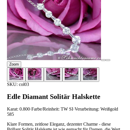
Zoom
SKU: col03
Edle Diamant Solitär Halskette
Karat: 0.800
·
Farbe/Reinheit: TW SI
·
Verarbeitung: Weißgold
585
Klare Formen, zeitlose Eleganz, dezenter Charme - diese
Brillant Solitär Halskette ist wie gemacht für Damen, die Wert